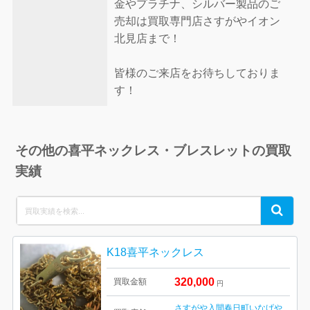
金やプラチナ、シルバー製品のご
売却は買取専門店さすがやイオン
北見店まで！
皆様のご来店をお待ちしておりま
す！
その他の喜平ネックレス・ブレスレットの買取
実績
Search
Search
for:
K18喜平ネックレス
320,000
買取金額
円
さすがや入間春日町いなげや