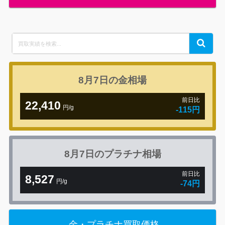
Search
Search
for:
8月7日の
金相場
前日比
22,410
円/g
-115円
8月7日の
プラチナ相場
前日比
8,527
円/g
-74円
金・プラチナ買取価格