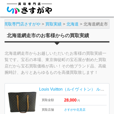
買取専門店さすがや
買取実績
北海道
北海道網走市
北海道網走市のお客様からの買取実績
北海道網走市からお越しいただいたお客様の買取実績一
覧です。宝石の本場、東京御徒町の宝石屋が創めた買取
店だから宝石買取価格が高い！その他ブランド品、高級
腕時計、ありとあらゆるものを高価買取致します！
Louis Vuitton（ルイヴィトン） ルコ トートバッグ モノグラム
28,000
買取金額
円
買取店舗
さすがや北見店