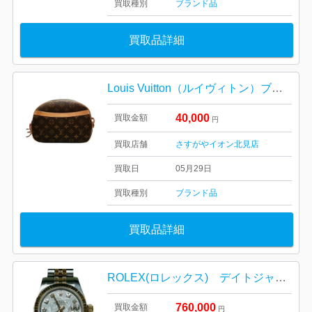
買取種別
ブランド品
買取品詳細
Louis Vuitton（ルイヴィトン）ブロワ モノグラム
40,000
買取金額
円
買取店舗
さすがやイオン北見店
買取日
05月29日
買取種別
ブランド品
買取品詳細
ROLEX(ロレックス) デイトジャスト Ref.179171 レディース腕時計
760,000
買取金額
円