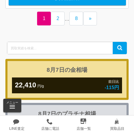
1
2
8
»
…
Search
Search
for:
8月7日の
金相場
前日比
22,410
円/g
-115円
メニュー
8月7日の
プラチナ相場
前日比
8,527
LINE査定
店舗に電話
店舗一覧
買取品目
円/g
-74円