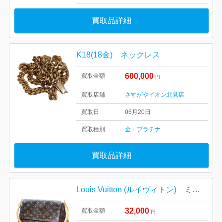
買取品詳細
K18(18金) ネックレス
600,000
買取金額
円
買取店舗
さすがやイオン北見店
買取日
06月20日
買取種別
金・プラチナ
買取品詳細
Louis Vuitton (ルイヴィトン) ミニ・ルーピング ショルダーバッグ
32,000
買取金額
円