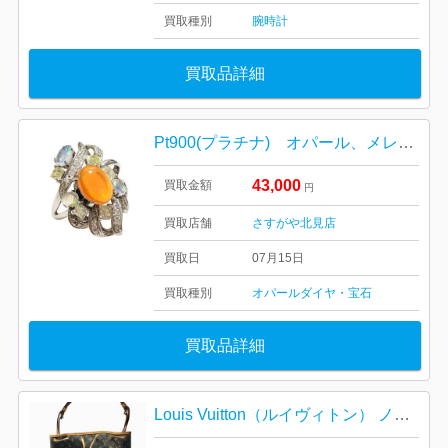
買取種別
腕時計
買取品詳細
Pt900(プラチナ) オパール、メレダイヤ リング
43,000
買取金額
円
買取店舗
さすがや北見店
買取日
07月15日
買取種別
オパール
ダイヤ・宝石
買取品詳細
Louis Vuitton（ルイヴィトン） ノエ モノグラム