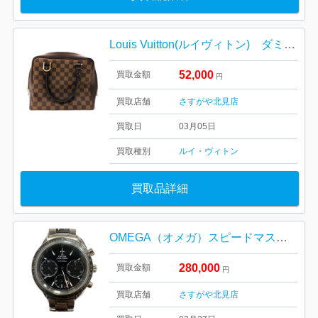
Louis Vuitton(ルイヴィトン) ダミエ エベヌ ブレラ
52,000
買取金額
円
買取店舗
さすがや北見店
買取日
03月05日
買取種別
ルイ・ヴィトン
買取品詳細
OMEGA（オメガ）スピードマスター レーシング
280,000
買取金額
円
買取店舗
さすがや北見店