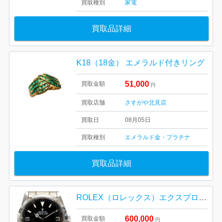
買取種別
家電
買取品詳細
K18（18金） エメラルド付きリング
51,000
買取金額
円
買取店舗
さすがや北見店
買取日
08月05日
買取種別
エメラルド
金・プラチナ
買取品詳細
ROLEX（ロレックス）エクスプローラーⅠ Ref:114270
600,000
買取金額
円