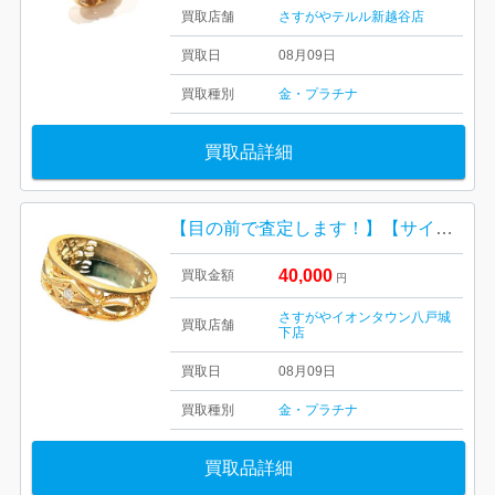
買取店舗
さすがやテルル新越谷店
買取日
08月09日
買取種別
金・プラチナ
買取品詳細
【目の前で査定します！】【サイズアウト】K18(18金)リング
40,000
買取金額
円
さすがやイオンタウン八戸城
買取店舗
下店
買取日
08月09日
買取種別
金・プラチナ
買取品詳細