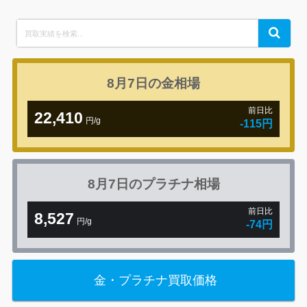
Search
Search
for:
8月7日の
金相場
前日比
22,410
円/g
-115円
8月7日の
プラチナ相場
前日比
8,527
円/g
-74円
金・プラチナ買取価格