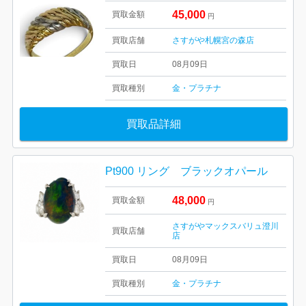
45,000
買取金額
円
買取店舗
さすがや札幌宮の森店
買取日
08月09日
買取種別
金・プラチナ
買取品詳細
Pt900 リング ブラックオパール
48,000
買取金額
円
さすがやマックスバリュ澄川
買取店舗
店
買取日
08月09日
買取種別
金・プラチナ