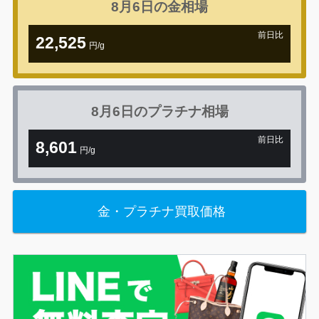
8月6日の
金相場
前日比
22,525
円/g
+1,078円
8月6日の
プラチナ相場
前日比
8,601
円/g
+76円
金・プラチナ買取価格