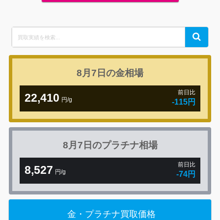
Search
Search
for:
8月7日の
金相場
前日比
22,410
円/g
-115円
8月7日の
プラチナ相場
前日比
8,527
円/g
-74円
金・プラチナ買取価格