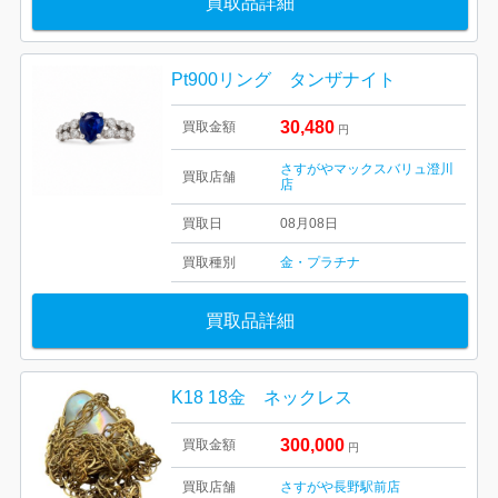
買取品詳細
Pt900リング タンザナイト
30,480
買取金額
円
さすがやマックスバリュ澄川
買取店舗
店
買取日
08月08日
買取種別
金・プラチナ
買取品詳細
K18 18金 ネックレス
300,000
買取金額
円
買取店舗
さすがや長野駅前店