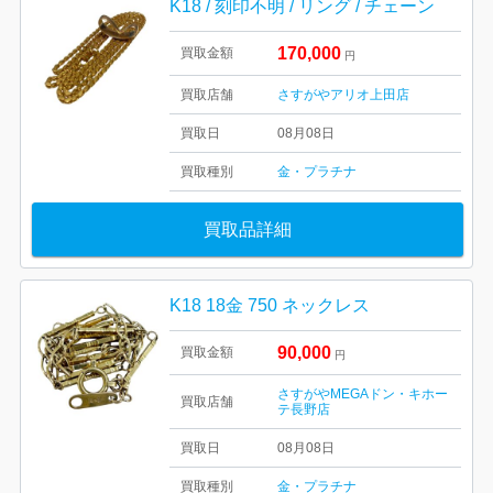
K18 / 刻印不明 / リング / チェーン
170,000
買取金額
円
買取店舗
さすがやアリオ上田店
買取日
08月08日
買取種別
金・プラチナ
買取品詳細
K18 18金 750 ネックレス
90,000
買取金額
円
さすがやMEGAドン・キホー
買取店舗
テ長野店
買取日
08月08日
買取種別
金・プラチナ