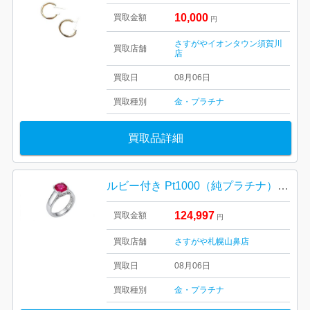
10,000
買取金額
円
さすがやイオンタウン須賀川
買取店舗
店
買取日
08月06日
買取種別
金・プラチナ
買取品詳細
ルビー付き Pt1000（純プラチナ）リング
124,997
買取金額
円
買取店舗
さすがや札幌山鼻店
買取日
08月06日
買取種別
金・プラチナ