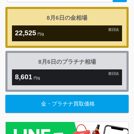
for:
8月6日の
金相場
前日比
22,525
円/g
+1,078円
8月6日の
プラチナ相場
前日比
8,601
円/g
+76円
金・プラチナ買取価格