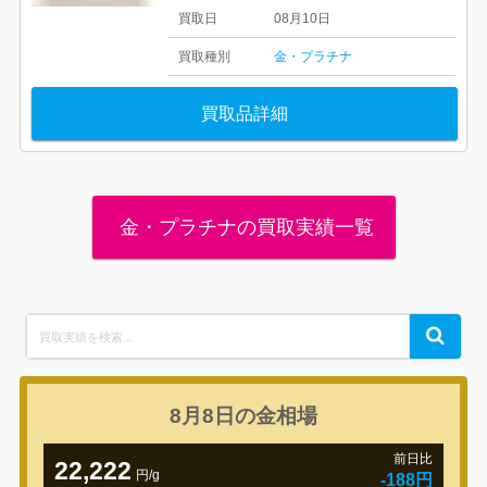
買取日
08月10日
買取種別
金・プラチナ
買取品詳細
金・プラチナの買取実績一覧
Search
Search
for:
8月8日の
金相場
前日比
22,222
円/g
-188円