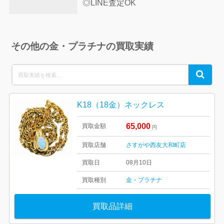
◎LINE査定OK
その他の金・プラチナの買取実績
Search
Search
for:
K18（18金）ネックレス
65,000
買取金額
円
買取店舗
さすがや西友大和町店
買取日
08月10日
買取種別
金・プラチナ
買取品詳細