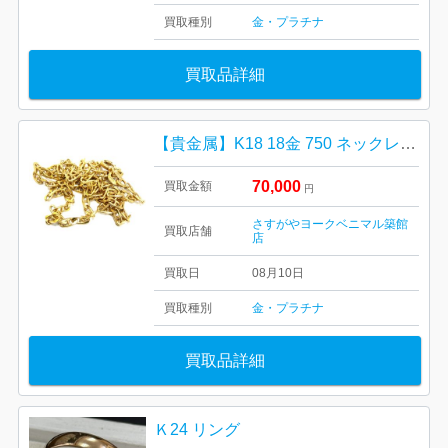
買取種別
金・プラチナ
買取品詳細
【貴金属】K18 18金 750 ネックレス アクセサリー ジュエリー
70,000
買取金額
円
さすがやヨークベニマル築館
買取店舗
店
買取日
08月10日
買取種別
金・プラチナ
買取品詳細
Ｋ24 リング