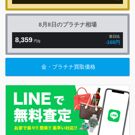
8月8日の
プラチナ相場
前日比
8,359
円/g
-168円
金・プラチナ買取価格