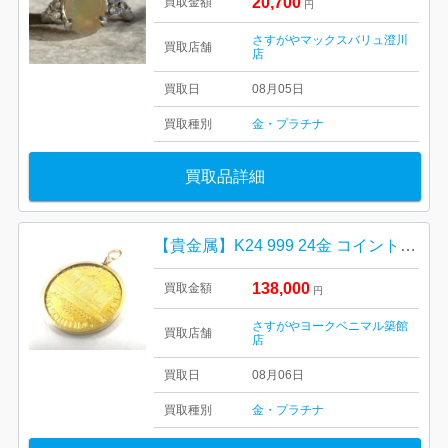
20,700
買取金額
円
さすがやマックスバリュ澄川
買取店舗
店
買取日
08月05日
買取種別
金・プラチナ
買取品詳細
【貴金属】K24 999 24金 コイントップ K18 18金 750 ウィーン金貨
138,000
買取金額
円
さすがやヨークベニマル築館
買取店舗
店
買取日
08月06日
買取種別
金・プラチナ