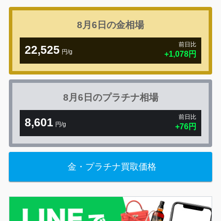
8月6日の
金相場
前日比
22,525
円/g
+1,078円
8月6日の
プラチナ相場
前日比
8,601
円/g
+76円
金・プラチナ買取価格