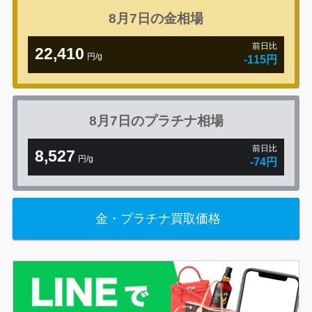
8月7日の
金相場
前日比
22,410
円/g
-115円
8月7日の
プラチナ相場
前日比
8,527
円/g
-74円
金・プラチナ買取価格