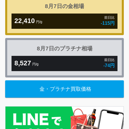
8月7日の
金相場
前日比
22,410
円/g
-115円
8月7日の
プラチナ相場
前日比
8,527
円/g
-74円
金・プラチナ買取価格