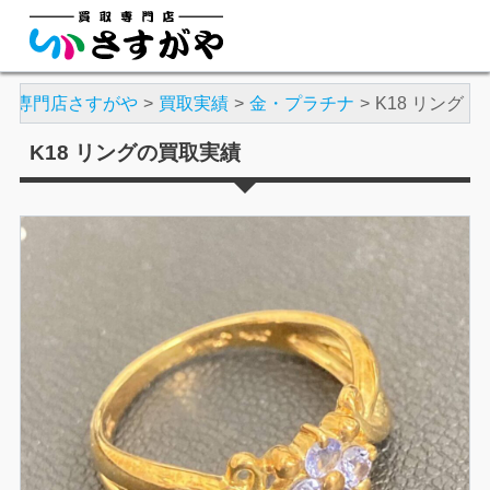
取専門店さすがや
買取実績
金・プラチナ
K18 リング
K18 リングの買取実績