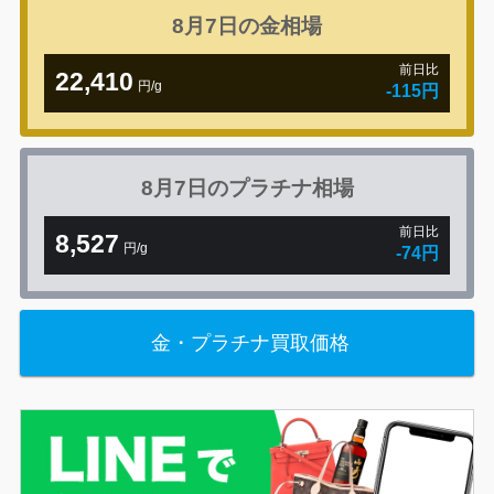
8月7日の
金相場
前日比
22,410
円/g
-115円
8月7日の
プラチナ相場
前日比
8,527
円/g
-74円
金・プラチナ買取価格