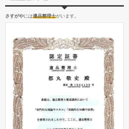
さすがや
には
遺品整理士
がいます。