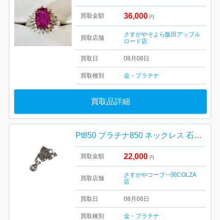
36,000
買取金額
円
さすがやそよら飯田アップル
買取店舗
ロード店
買取日
08月08日
買取種別
金・プラチナ
買取品詳細
Pt850 プラチナ850 ネックレス 石付き ダイヤモンド ダイヤ アクセサリー 貴金属
22,000
買取金額
円
さすがやコープ一関COLZA
買取店舗
店
買取日
08月08日
買取種別
金・プラチナ