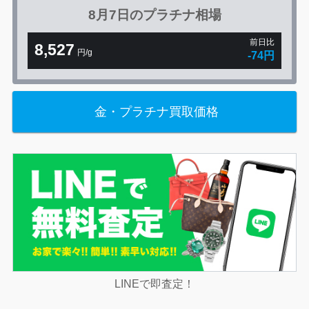
8月7日の
プラチナ相場
前日比
8,527
円/g
-74円
金・プラチナ買取価格
LINEで即査定！