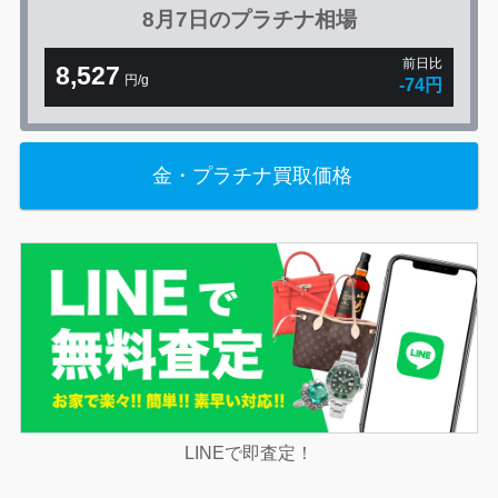
8月7日の
プラチナ相場
前日比
8,527
円/g
-74円
金・プラチナ買取価格
LINEで即査定！