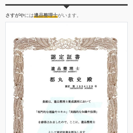
さすがや
には
遺品整理士
がいます。