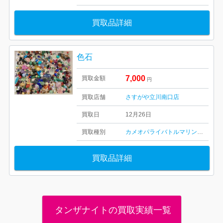
買取品詳細
色石
7,000
買取金額
円
買取店舗
さすがや立川南口店
買取日
12月26日
買取種別
カメオ
パライバトルマリン
アクアマ
買取品詳細
タンザナイトの買取実績一覧