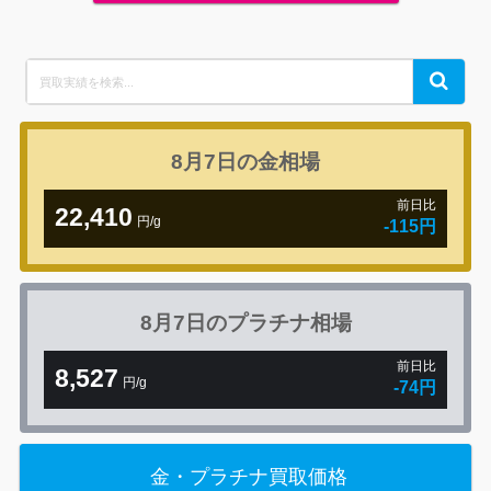
Search
Search
for:
8月7日の
金相場
前日比
22,410
円/g
-115円
8月7日の
プラチナ相場
前日比
8,527
円/g
-74円
金・プラチナ買取価格