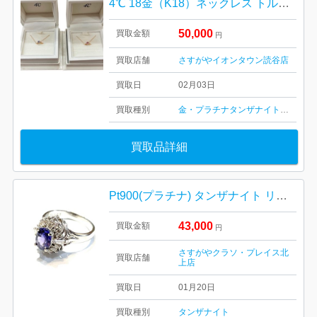
4℃ 18金（K18）ネックレス トルマリン・タンザナイト
50,000
買取金額
円
買取店舗
さすがやイオンタウン読谷店
買取日
02月03日
買取種別
金・プラチナ
タンザナイト
トルマリ
買取品詳細
Pt900(プラチナ) タンザナイト リング ジュエリー
43,000
買取金額
円
さすがやクラソ・プレイス北
買取店舗
上店
買取日
01月20日
買取種別
タンザナイト