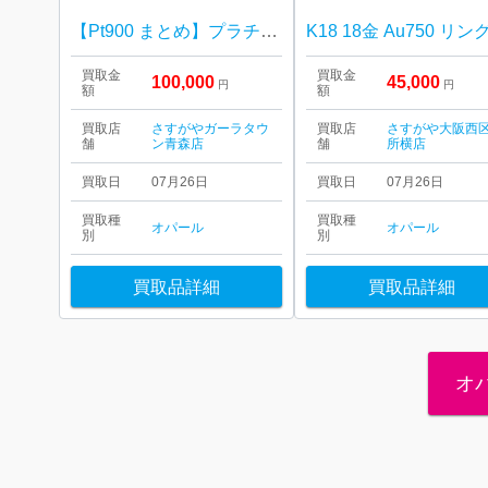
【Pt900 まとめ】プラチナ900・オパール・ネックレス・リング・指輪・貴金属・アクセサリー
買取金
買取金
100,000
45,000
円
円
額
額
買取店
さすがやガーラタウ
買取店
さすがや大阪西
舗
ン青森店
舗
所横店
買取日
07月26日
買取日
07月26日
買取種
買取種
オパール
オパール
別
別
買取品詳細
買取品詳細
オ