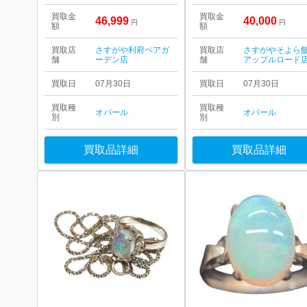
買取金
買取金
46,999
40,000
円
円
額
額
買取店
さすがや利府ペアガ
買取店
さすがやそよら
舗
ーデン店
舗
アップルロード
買取日
07月30日
買取日
07月30日
買取種
買取種
オパール
オパール
別
別
買取品詳細
買取品詳細