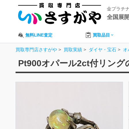
金プラチ
全国展
無料LINE査定
買取品目
買取専門店さすがや
買取実績
ダイヤ・宝石
オ
Pt900オパール2ct付リン