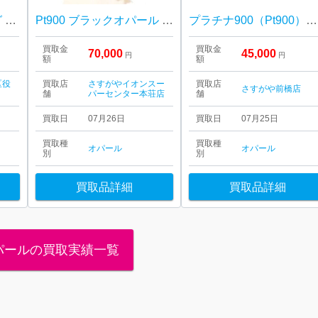
K18 18金 Au750 リング 指輪 オパール
Pt900 ブラックオパール メレダイヤ リング
プラチナ900（Pt900）ブラックオパールリング 高価買取｜高崎市山名町
買取金
買取金
70,000
45,000
円
円
額
額
区役
買取店
さすがやイオンスー
買取店
さすがや前橋店
舗
パーセンター本荘店
舗
買取日
07月26日
買取日
07月25日
買取種
買取種
オパール
オパール
別
別
買取品詳細
買取品詳細
パールの買取実績一覧