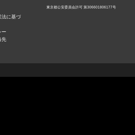
東京都公安委員会許可 第306601806177号
業法に基づ
シー
絡先