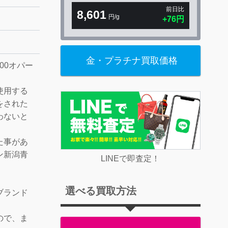
前日比
8,601
円/g
金・プラチナ買取価格
00オパー
使用する
をされた
わないと
。
た事があ
ン新潟青
LINEで即査定！
選べる買取方法
ブランド
ので、ま