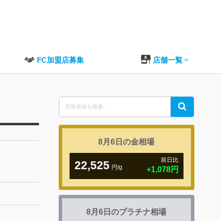
FC加盟店募集
店舗一覧
Search
Search
for:
8月6日の
金相場
前日比
22,525
円/g
8月6日の
プラチナ相場