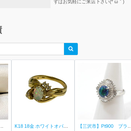
ずはお気軽にご来店下さい(*´ω｀)
績
Search
8金ホワイトゴールド) オパール・ダイヤモンドリング
K18 18金 ホワイトオパール付きリング【イオン函館上磯店】
【三沢市】Pt900 プラチナ オパールリング を