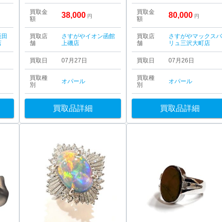
買取金
買取金
38,000
80,000
円
円
額
額
飯田
買取店
さすがやイオン函館
買取店
さすがやマックス
店
舗
上磯店
舗
リュ三沢大町店
買取日
07月27日
買取日
07月26日
買取種
買取種
オパール
オパール
別
別
買取品詳細
買取品詳細