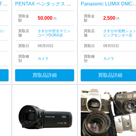
カメラの買取もお任せ下さい！| 昭島市中神町| Nicon F3 ニコン一眼レフカメラ
PENTAX ペンタックス 一眼レフ 単焦点レンズ
Panasonic
買取金
買取金
50,000
2,500
円
円
額
額
座い
買取店
さすがや宮古マリン
買取店
さすがや見附ショ
舗
コープDORA店
舗
ピングセンター店
買取日
08月03日
買取日
08月02日
買取種
買取種
カメラ
カメラ
別
別
買取品詳細
買取品詳細