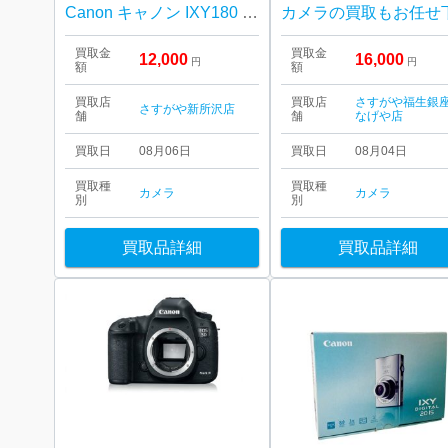
Canon キャノン IXY180 コンパクト デジタルカメラ
買取金
買取金
12,000
16,000
円
円
額
額
買取店
買取店
さすがや福生銀
さすがや新所沢店
舗
舗
なげや店
買取日
08月06日
買取日
08月04日
買取種
買取種
カメラ
カメラ
別
別
買取品詳細
買取品詳細