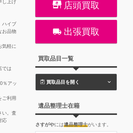
申し上げ
店頭買取
、ハイブ
出張買取
なお品物
お気軽に
買取品目一覧
店では
買取品目を開く
0％アッ
をご利用
遺品整理士在籍
さい。査
対応
さすがや
には
遺品整理士
がいます。