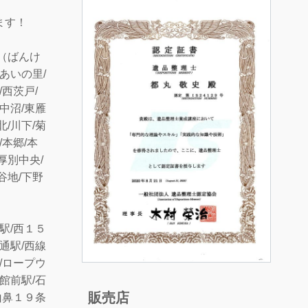
ます！
渓（ばんけ
/あいの里/
/西茨戸/
/中沼/東雁
北/川下/菊
/本郷/本
厚別中央/
谷地/下野
駅/西１５
通駅/西線
/ロープウ
館前駅/石
販売店
山鼻１９条