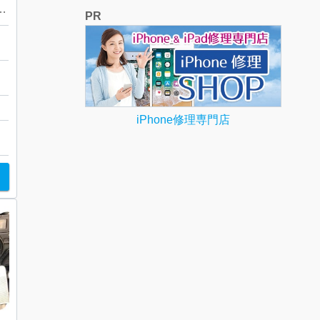
 LUMIX DMC-ZX3
PR
ッ
iPhone修理専門店