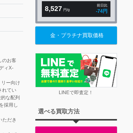
前日比
8,527
円/g
-74円
金・プラチナ買取価格
！
しのお客
ボディX-
！
トリー向け
されてい
LINEで即査定！
一般的な配列
」を採用し
選べる買取方法
ていただき