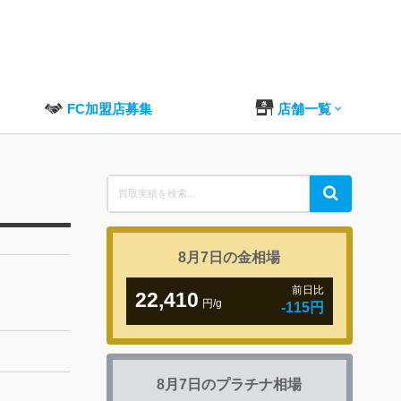
FC加盟店募集
店舗一覧
Search
Search
for:
8月7日の
金相場
前日比
22,410
円/g
-115円
8月7日の
プラチナ相場