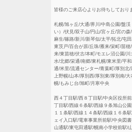
皆様のご来店心よりお待ちしており
札幌/旭ヶ丘/大通/界川/中島公園/盤
い）/伏見/双子山/円山/宮ヶ丘/宮の森
麻生/篠路/新川/新琴似/太平/拓北/屯田
東茨戸/百合が原/丘珠/雁来/栄町/苗穂
来/東苗穂/伏古/本町/モエレ沼公園/川
水/北郷/栄通/南郷/東札幌/東米里/平和
通/米里/流通センター/青葉町/厚別北/
上野幌/山本/厚別西/厚別東/厚別南/大
幌/もみじ台/旭町/月寒中央
西４丁目駅/西８丁目駅/中央区役所前
丁目駅/西線６条駅/西線９条旭山公園
１１条駅/西線１４条駅/西線１６条駅
ェイ入口駅/電車事業所前駅/中央図書
山通駅/東屯田通駅/幌南小学校前駅/