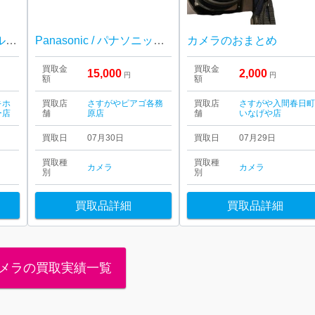
Canon / IXY / 20IS / シルバー / デジカメ / キャノン / コンパクトカメラ
Panasonic / パナソニック / ビデオカメラ / デジタルカメラ / カメラ / HC-VX985M
カメラのおまとめ
買取金
買取金
15,000
2,000
円
円
額
額
キホ
買取店
さすがやピアゴ各務
買取店
さすがや入間春日
ー店
舗
原店
舗
いなげや店
買取日
07月30日
買取日
07月29日
買取種
買取種
カメラ
カメラ
別
別
買取品詳細
買取品詳細
メラの買取実績一覧