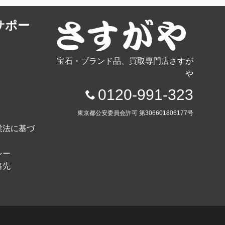
サポー
宝石・ブランド品、買取専門店さすが
や
0120-991-323
東京都公安委員会許可 第306601806177号
業法に基づ
シー
絡先