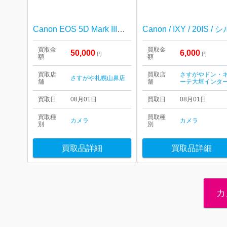
Canon EOS 5D Mark III（ボディ）
買取金
買取金
50,000
6,000
円
円
額
額
買取店
買取店
さすがやドン・
さすがや札幌山鼻店
舗
舗
ーテ大垣インタ
買取日
08月01日
買取日
08月01日
買取種
買取種
カメラ
カメラ
別
別
買取品詳細
買取品詳細
カ