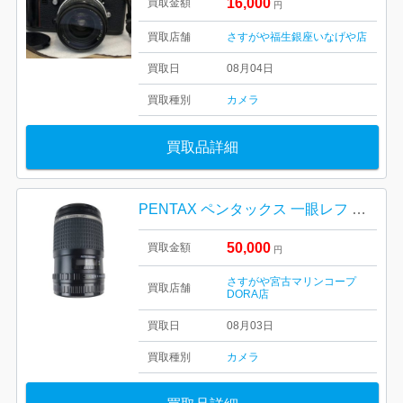
16,000
買取金額
円
買取店舗
さすがや福生銀座いなげや店
買取日
08月04日
買取種別
カメラ
買取品詳細
PENTAX ペンタックス 一眼レフ 単焦点レンズ
50,000
買取金額
円
さすがや宮古マリンコープ
買取店舗
DORA店
買取日
08月03日
買取種別
カメラ