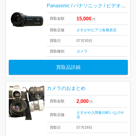
Panasonic / パナソニック / ビデオカメラ / デジタルカメラ / カメラ / HC-VX985M
15,000
買取金額
円
買取店舗
さすがやピアゴ各務原店
買取日
07月30日
買取種別
カメラ
買取品詳細
カメラのおまとめ
2,000
買取金額
円
さすがや入間春日町いなげや
買取店舗
店
買取日
07月29日