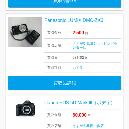
買取品詳細
Panasonic LUMIX DMC-ZX3
2,500
買取金額
円
さすがや見附ショッピングセ
買取店舗
ンター店
買取日
08月02日
買取種別
カメラ
買取品詳細
Canon EOS 5D Mark III（ボディ）
50,000
買取金額
円
買取店舗
さすがや札幌山鼻店