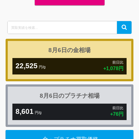
Search
Search
for:
8月6日の
金相場
前日比
22,525
円/g
+1,078円
8月6日の
プラチナ相場
前日比
8,601
円/g
+76円