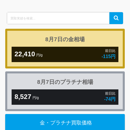
Search
Search
for:
8月7日の
金相場
前日比
22,410
円/g
-115円
8月7日の
プラチナ相場
前日比
8,527
円/g
-74円
金・プラチナ買取価格