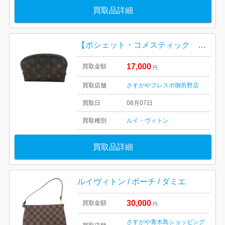
買取品詳細
【ポシェット・コメスティック PM モノグラム】Louis Vuitton（M47515）【Bランク】
17,000
買取金額
円
買取店舗
さすがやフレスポ御所野店
買取日
08月07日
買取種別
ルイ・ヴィトン
買取品詳細
ルイヴィトン / ポーチ / ダミエ
30,000
買取金額
円
さすがや青木島ショッピング