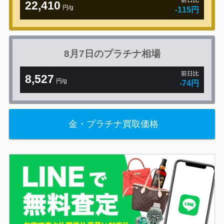
前日比
22,410
円/g
-115円
8月7日の
プラチナ相場
前日比
8,527
円/g
-74円
金・プラチナ買取価格