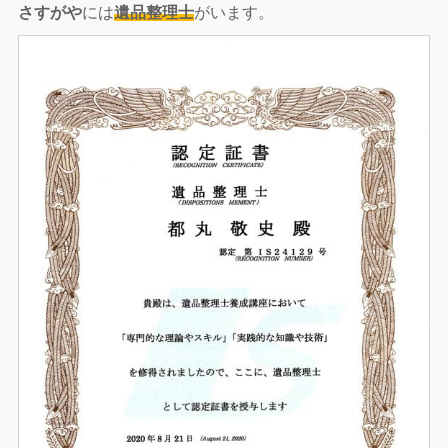
さすがや
には
遺品整理士
がいます。