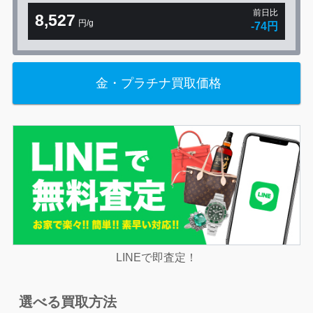
前日比
8,527
円/g
-74円
金・プラチナ買取価格
LINEで即査定！
選べる買取方法