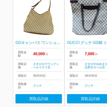
GGキャンバス ワンショルダーバッグをお買取りいたしました！
買取金
買取金
40,000
7,000
円
円
額
額
買取店
さすがやグランディ
買取店
さすがやゆめま
舗
ールイチイ店
舗
志野台モール店
買取日
08月04日
買取日
08月06日
買取種
買取種
グッチ
グッチ
別
別
買取品詳細
買取品詳細