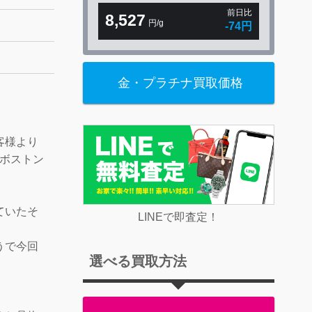
前日比
8,527
円/g
-74円
金・プラチナ買取価格
客様より
ニボストン
！
ていたそ
LINEで即査定！
うで今回
選べる買取方法