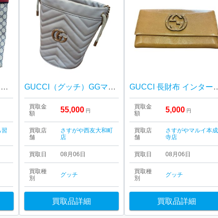
GUCCI グッチ GG柄 トートバッグ
GUCCI（グッチ）GGマーモント バケットバッグ
GUCCI 長財布 インターロッキ
買取金
買取金
55,000
5,000
円
円
額
額
ち習
買取店
さすがや西友大和町
買取店
さすがやマルイ本
舗
店
舗
寺店
買取日
08月06日
買取日
08月06日
買取種
買取種
グッチ
グッチ
別
別
買取品詳細
買取品詳細