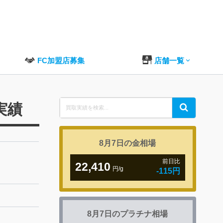
FC加盟店募集
店舗一覧
Search
実績
Search
for:
8月7日の
金相場
前日比
22,410
円/g
-115円
8月7日の
プラチナ相場