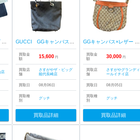
GUCCI マネークリップ カード入れ ブランド 小物
GUCCI GGキャンバス バッグ 買取り
GGキャンバス×レザー アビー Dリング ショルダーバッグをお買取りいたしました！
買取金
買取金
15,600
30,000
円
円
額
額
買取店
さすがやザ・ビッグ
買取店
さすがやグランデ
山店
舗
能代長崎店
舗
ールイチイ店
買取日
08月06日
買取日
08月05日
買取種
買取種
グッチ
グッチ
別
別
買取品詳細
買取品詳細