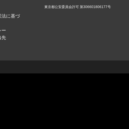
東京都公安委員会許可 第306601806177号
業法に基づ
シー
絡先