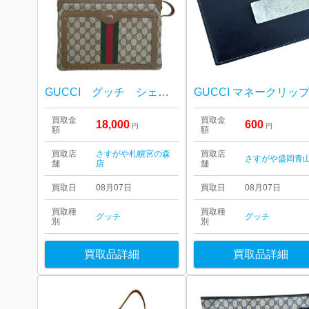
GUCCI グッチ シェリーライン オールドグッチ ショルダーバッグ
買取金
買取金
18,000
600
円
円
額
額
買取店
さすがや札幌宮の森
買取店
さすがや盛岡青
舗
店
舗
買取日
08月07日
買取日
08月07日
買取種
買取種
グッチ
グッチ
別
別
買取品詳細
買取品詳細