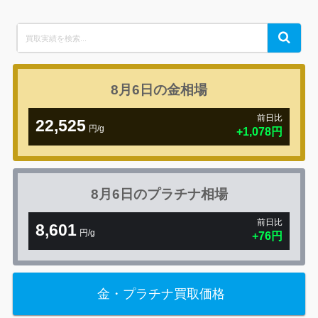
Search
Search
for:
8月6日の
金相場
前日比
22,525
円/g
+1,078円
8月6日の
プラチナ相場
前日比
8,601
円/g
+76円
金・プラチナ買取価格