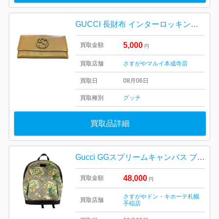
GUCCI 長財布 インターロッキング GG 428740
5,000
買取金額
円
買取店舗
さすがやマルイ本成寺店
買取日
08月06日
買取種別
グッチ
買取品詳細
Gucci GGスプリームキャンバス ブルームスプリント バックパック
48,000
買取金額
円
さすがやドン・キホーテ札幌
買取店舗
手稲店