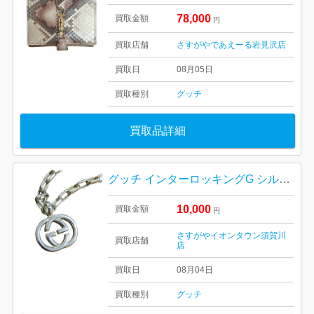
78,000
買取金額
円
買取店舗
さすがやであえーる岩見沢店
買取日
08月05日
買取種別
グッチ
買取品詳細
グッチ インターロッキングG シルバー ネックレス
10,000
買取金額
円
さすがやイオンタウン須賀川
買取店舗
店
買取日
08月04日
買取種別
グッチ