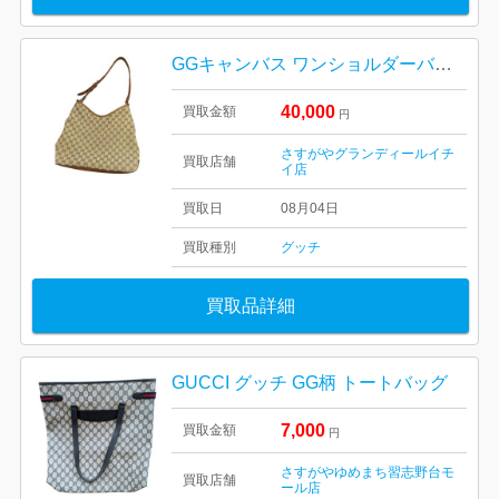
GGキャンバス ワンショルダーバッグをお買取りいたしました！
40,000
買取金額
円
さすがやグランディールイチ
買取店舗
イ店
買取日
08月04日
買取種別
グッチ
買取品詳細
GUCCI グッチ GG柄 トートバッグ
7,000
買取金額
円
さすがやゆめまち習志野台モ
買取店舗
ール店