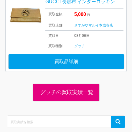
GUCCI 長財布 インターロッキング GG 428740
5,000
買取金額
円
買取店舗
さすがやマルイ本成寺店
買取日
08月06日
買取種別
グッチ
買取品詳細
グッチの買取実績一覧
Search
Search
for: