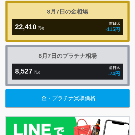
8月7日の
金相場
前日比
22,410
円/g
-115円
8月7日の
プラチナ相場
前日比
8,527
円/g
-74円
金・プラチナ買取価格