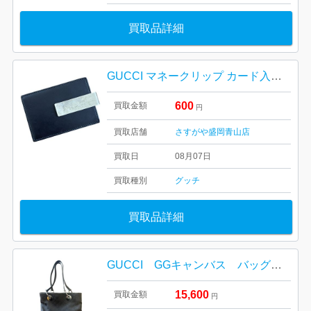
買取品詳細
GUCCI マネークリップ カード入れ ブランド 小物
600
買取金額
円
買取店舗
さすがや盛岡青山店
買取日
08月07日
買取種別
グッチ
買取品詳細
GUCCI GGキャンバス バッグ 買取り
15,600
買取金額
円