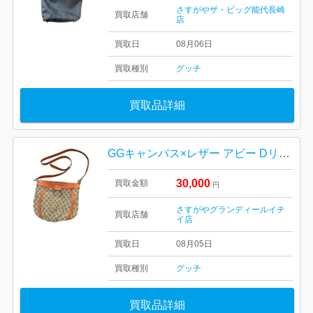
さすがやザ・ビッグ能代長崎
買取店舗
店
買取日
08月06日
買取種別
グッチ
買取品詳細
GGキャンバス×レザー アビー Dリング ショルダーバッグをお買取りいたしました！
30,000
買取金額
円
さすがやグランディールイチ
買取店舗
イ店
買取日
08月05日
買取種別
グッチ
買取品詳細