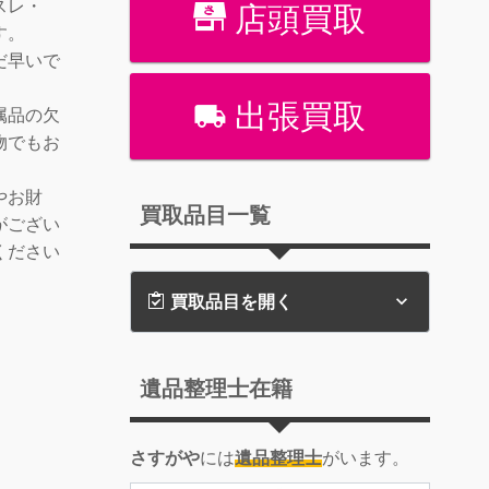
スレ・
店頭買取
す。
だ早いで
出張買取
属品の欠
物でもお
やお財
買取品目一覧
がござい
ください
買取品目を開く
遺品整理士在籍
さすがや
には
遺品整理士
がいます。