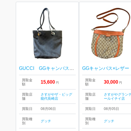
GUCCI GGキャンバス バッグ 買取り
GGキャ
買取金
買取金
15,600
30,000
円
円
額
額
買取店
さすがやザ・ビッグ
買取店
さすがやグラン
舗
能代長崎店
舗
ールイチイ店
買取日
08月06日
買取日
08月05日
買取種
買取種
グッチ
グッチ
別
別