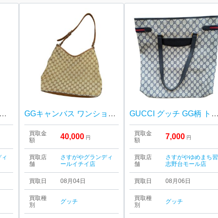
ンバス×レザー アビー Dリング ショルダーバッグをお買取りいたしました！
GGキャンバス ワンショルダーバッグをお買取りいたしました！
GUCCI グッチ GG柄 トート
買取金
買取金
40,000
7,000
円
円
額
額
ディ
買取店
さすがやグランディ
買取店
さすがやゆめまち
舗
ールイチイ店
舗
志野台モール店
買取日
08月04日
買取日
08月06日
買取種
買取種
グッチ
グッチ
別
別