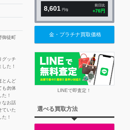
前日比
8,601
円/g
+76円
金・プラチナ買取価格
野御徒町
りグッチ
ました！
ほとんど
ても勿体
LINEで即査定！
した！
々なお話
選べる買取方法
せていた
した！