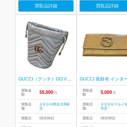
買取品詳細
買取品詳細
GUCCI（グッチ）GGマーモント バケットバッグ
買取金
買取金
55,000
5,000
円
円
額
額
買取店
さすがや西友大和町
買取店
さすがやマルイ
舗
店
舗
寺店
買取日
08月06日
買取日
08月06日