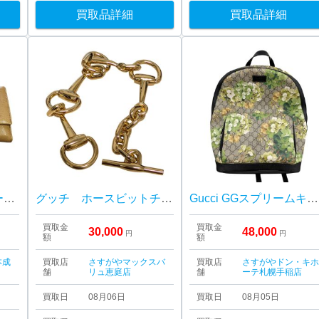
買取品詳細
買取品詳細
GUCCI 長財布 インターロッキング GG 428740
グッチ ホースビットチェーンブレスレット
Gucci GGスプリームキャンバス ブルームスプリント バックパック
買取金
買取金
30,000
48,000
円
円
額
額
本成
買取店
さすがやマックスバ
買取店
さすがやドン・キ
舗
リュ恵庭店
舗
ーテ札幌手稲店
買取日
08月06日
買取日
08月05日