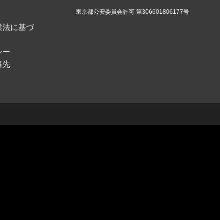
東京都公安委員会許可 第306601806177号
業法に基づ
シー
絡先