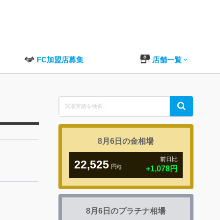
FC加盟店募集
店舗一覧
Search
Search
for:
8月6日の
金相場
前日比
22,525
円/g
+1,078円
8月6日の
プラチナ相場