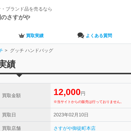
ナ・ブランド品を売るなら
開のさすがや
買取実績
よくある質問
チ
グッチ ハンドバッグ
実績
12,000
円
買取金額
※当サイトからの販売は行っておりません。
買取日
2023年02月10日
買取店舗
さすがや御徒町本店