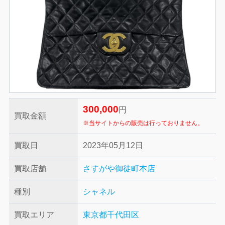
300,000
円
買取金額
※当サイトからの販売は行っておりません。
買取日
2023年05月12日
買取店舗
さすがや御徒町本店
種別
シャネル
買取エリア
東京都千代田区