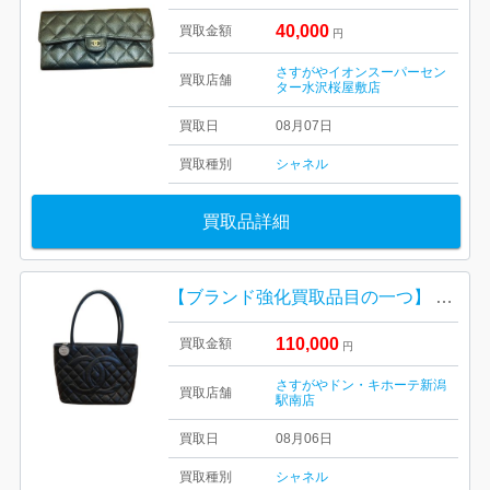
40,000
買取金額
円
さすがやイオンスーパーセン
買取店舗
ター水沢桜屋敷店
買取日
08月07日
買取種別
シャネル
買取品詳細
【ブランド強化買取品目の一つ】 CHANEL トートバッグ 復刻トート キャビアスキン
110,000
買取金額
円
さすがやドン・キホーテ新潟
買取店舗
駅南店
買取日
08月06日
買取種別
シャネル