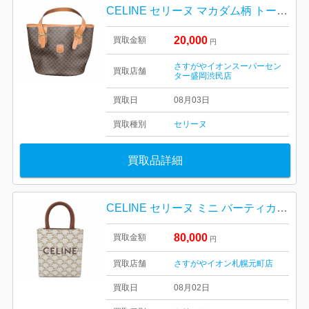
CELINE セリーヌ マカダム柄 トートバッグ
20,000
買取金額
円
さすがやイオンスーパーセン
買取店舗
ター盛岡渋民店
買取日
08月03日
買取種別
セリーヌ
買取品詳細
CELINE セリーヌ ミニ バーティカルカバ トリオンフ 2WAY ハンドバッグ レディース 194372BZK 札幌市 東区 元町
80,000
買取金額
円
買取店舗
さすがやイオン札幌元町店
買取日
08月02日