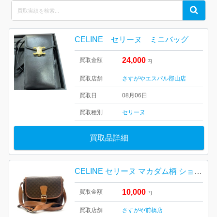
Search
Search
for:
CELINE セリーヌ ミニバッグ
24,000
買取金額
円
買取店舗
さすがやエスパル郡山店
買取日
08月06日
買取種別
セリーヌ
買取品詳細
CELINE セリーヌ マカダム柄 ショルダーバッグ｜前橋市元総社町
10,000
買取金額
円
買取店舗
さすがや前橋店