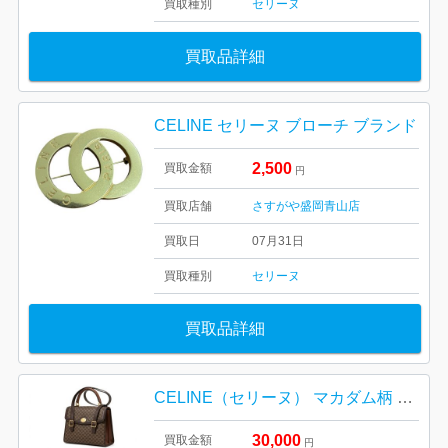
買取種別
セリーヌ
買取品詳細
CELINE セリーヌ ブローチ ブランド
2,500
買取金額
円
買取店舗
さすがや盛岡青山店
買取日
07月31日
買取種別
セリーヌ
買取品詳細
CELINE（セリーヌ） マカダム柄 PVC×レザー 2WAY ハンドバッグ
30,000
買取金額
円