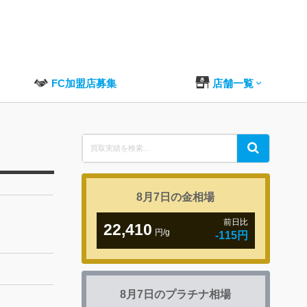
FC加盟店募集
店舗一覧
Search
Search
for:
8月7日の
金相場
前日比
22,410
円/g
-115円
8月7日の
プラチナ相場