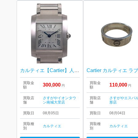
カルティエ【Cartier】人気腕時計「タンクフランセーズSM」
買取金
買取金
300,000
110,000
円
円
額
額
買取店
さすがやイオンタウ
買取店
さすがやエスパ
舗
ン南城大里店
舗
形店
買取日
08月05日
買取日
08月04日
買取種
買取種
カルティエ
カルティエ
別
別