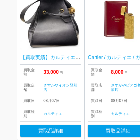
【買取実績】カルティエ パンテール ショルダーバッグをお買取りしました｜イオン登別店
買取金
買取金
33,000
8,000
円
円
額
額
買取店
さすがやイオン登別
買取店
さすがやピアゴ
舗
店
舗
原店
買取日
08月07日
買取日
08月07日
買取種
買取種
カルティエ
カルティエ
別
別
買取品詳細
買取品詳細