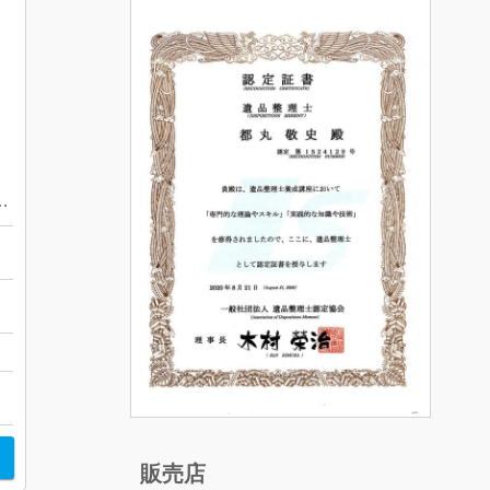
 SM(W3BB0005) レディース 腕時計
川
販売店