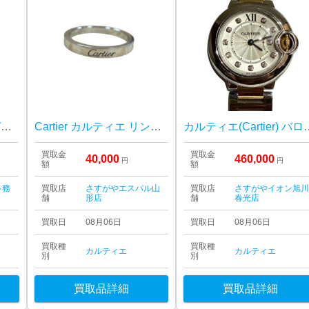
Cartier / カルティエ / ガスライター / ゴールドカラー / ライター / 喫煙具
Cartier カルティエ リング 山形市
カルティエ(Cartier) バロンブルー
買取金
買取金
40,000
460,000
円
円
額
額
各務
買取店
さすがやエスパル山
買取店
さすがやイオン旭
舗
形店
舗
春光店
買取日
08月06日
買取日
08月06日
買取種
買取種
カルティエ
カルティエ
別
別
買取品詳細
買取品詳細