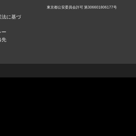
東京都公安委員会許可 第306601806177号
業法に基づ
シー
絡先