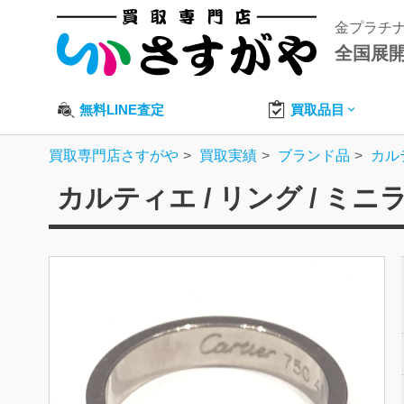
金プラチ
全国展
無料LINE査定
買取品目
買取専門店さすがや
買取実績
ブランド品
カル
カルティエ / リング / ミ