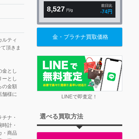
前日比
8,527
円/g
-74円
金・プラチナ買取価格
カルティ
させて頂きま
の金とし
リーとし
らの金額
店舗様に
LINEで即査定！
選べる買取方法
ラチナ・
腕時計・
カ・商品