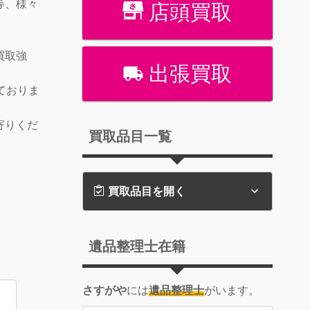
等、様々
店頭買取
買取強
出張買取
ておりま
寄りくだ
買取品目一覧
買取品目を開く
遺品整理士在籍
さすがや
には
遺品整理士
がいます。