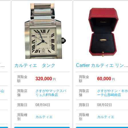
Cartier カルティエ ラブリング 山形市
カルティエ タンク
Cartier カルティエ リング Au750 K18 18金
買取金
買取金
320,000
60,000
円
円
額
額
ル山
買取店
さすがやマックスバ
買取店
さすがやドン・キ
舗
リュ八軒5条店
舗
ーテ山形嶋南店
買取日
08月04日
買取日
08月02日
買取種
買取種
カルティエ
カルティエ
別
別