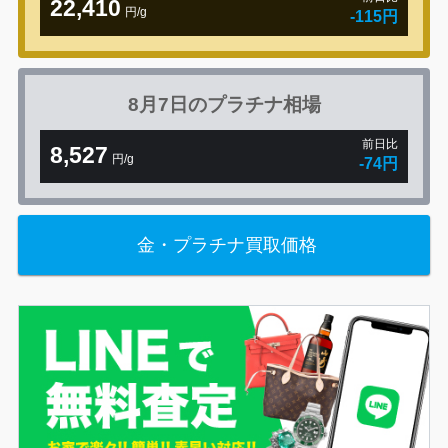
22,410
円/g
-115円
8月7日の
プラチナ相場
前日比
8,527
円/g
-74円
金・プラチナ買取価格