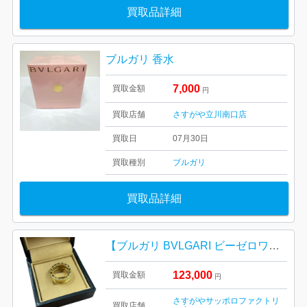
買取品詳細
ブルガリ 香水
7,000
買取金額
円
買取店舗
さすがや立川南口店
買取日
07月30日
買取種別
ブルガリ
買取品詳細
【ブルガリ BVLGARI ビーゼロワン】
123,000
買取金額
円
さすがやサッポロファクトリ
買取店舗