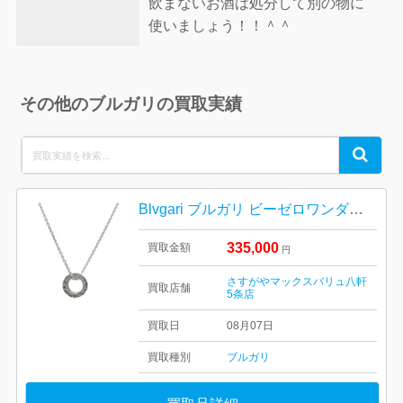
飲まないお酒は処分して別の物に
使いましょう！！＾＾
その他のブルガリの買取実績
Search
Search
for:
Blvgari ブルガリ ビーゼロワンダイヤネックレス
335,000
買取金額
円
さすがやマックスバリュ八軒
買取店舗
5条店
買取日
08月07日
買取種別
ブルガリ