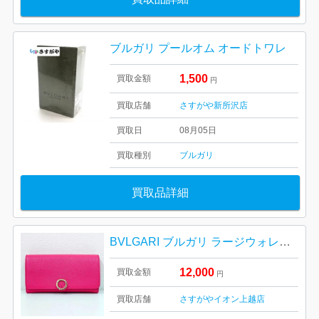
ブルガリ プールオム オードトワレ
1,500
買取金額
円
買取店舗
さすがや新所沢店
買取日
08月05日
買取種別
ブルガリ
買取品詳細
BVLGARI ブルガリ ラージウォレット 長財布
12,000
買取金額
円
買取店舗
さすがやイオン上越店