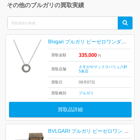
その他のブルガリの買取実績
Search
Search
for:
Blvgari ブルガリ ビーゼロワンダイヤネックレス
335,000
買取金額
円
さすがやマックスバリュ八軒
買取店舗
5条店
買取日
08月07日
買取種別
ブルガリ
買取品詳細
BVLGARI ブルガリ ビーゼロワン リング ブランド アクセサリー