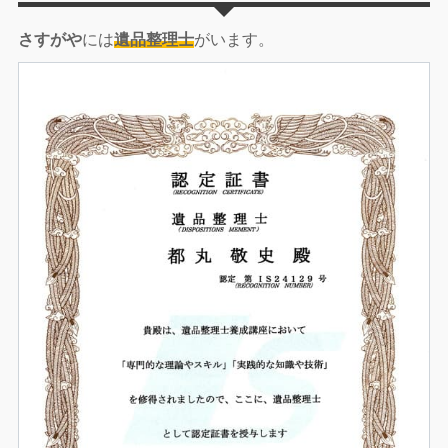
さすがや
には
遺品整理士
がいます。