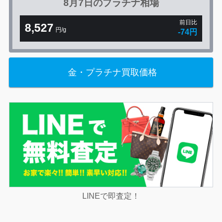
8月7日の
プラチナ相場
前日比
8,527
円/g
-74円
金・プラチナ買取価格
LINEで即査定！