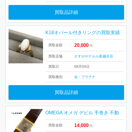
買取品詳細
K18オパール付きリングの買取実績
20,000
買取金額
円
買取店舗
さすがやテルル新越谷店
買取日
08月04日
買取種別
金・プラチナ
買取品詳細
OMEGA オメガ デビル 手巻き 不動
14,000
買取金額
円