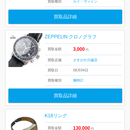
買取種別
ルイ・ヴィトン
買取品詳細
ZEPPELIN クロノグラフ
3,000
買取金額
円
買取店舗
さすがや川越店
買取日
08月04日
買取種別
腕時計
買取品詳細
K18リング
130,000
買取金額
円