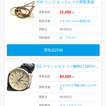
K18 リング ネックレスの買取実績
21,000
買取金額
円
買取店舗
さすがやテルル新越谷店
買取日
08月05日
買取種別
金・プラチナ
買取品詳細
GS グランドセイコー腕時計SBGV003
80,000
買取金額
円
さすがや入間春日町いなげや
買取店舗
店
買取日
08月05日
買取種別
グランドセイコー