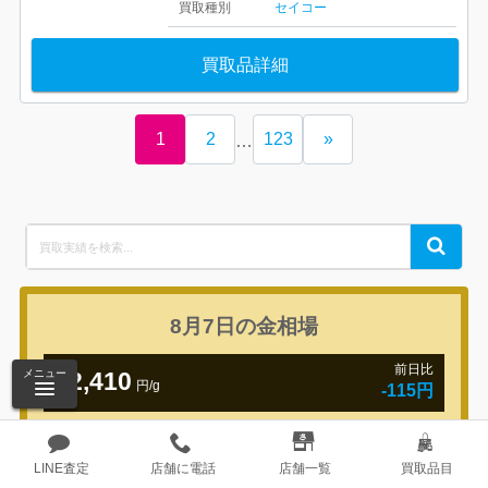
買取種別
セイコー
買取品詳細
1
2
123
»
…
Search
Search
for:
8月7日の
金相場
前日比
メニュー
22,410
円/g
-115円
LINE査定
店舗に電話
店舗一覧
買取品目
8月7日の
プラチナ相場