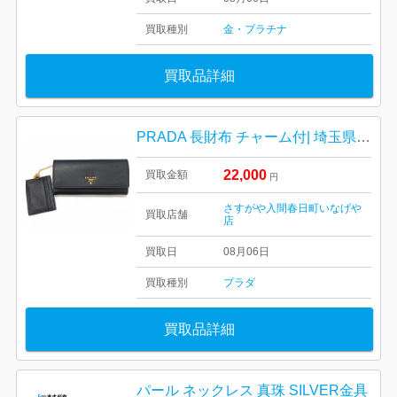
買取種別
金・プラチナ
買取品詳細
PRADA 長財布 チャーム付| 埼玉県飯能市赤沢
22,000
買取金額
円
さすがや入間春日町いなげや
買取店舗
店
買取日
08月06日
買取種別
プラダ
買取品詳細
パール ネックレス 真珠 SILVER金具