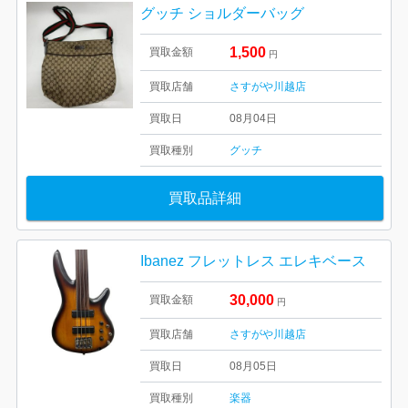
グッチ ショルダーバッグ
1,500
買取金額
円
買取店舗
さすがや川越店
買取日
08月04日
買取種別
グッチ
買取品詳細
Ibanez フレットレス エレキベース
30,000
買取金額
円
買取店舗
さすがや川越店
買取日
08月05日
買取種別
楽器