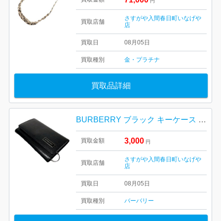
円
さすがや入間春日町いなげや
買取店舗
店
買取日
08月05日
買取種別
金・プラチナ
買取品詳細
BURBERRY ブラック キーケース |埼玉県狭山市青柳 |
3,000
買取金額
円
さすがや入間春日町いなげや
買取店舗
店
買取日
08月05日
買取種別
バーバリー