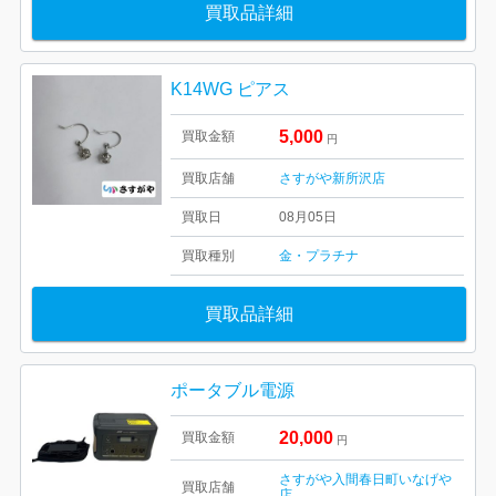
買取品詳細
K14WG ピアス
5,000
買取金額
円
買取店舗
さすがや新所沢店
買取日
08月05日
買取種別
金・プラチナ
買取品詳細
ポータブル電源
20,000
買取金額
円
さすがや入間春日町いなげや
買取店舗
店