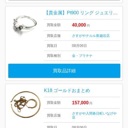
【貴金属】Pt900 リング ジュエリーの買取実績
40,000
買取金額
円
買取店舗
さすがやテルル新越谷店
買取日
08月06日
買取種別
金・プラチナ
買取品詳細
K18 ゴールドおまとめ
157,000
買取金額
円
さすがや入間春日町いなげや
買取店舗
店
買取日
08月06日