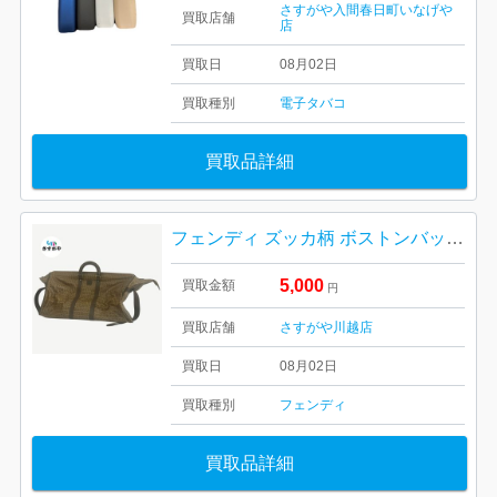
さすがや入間春日町いなげや
買取店舗
店
買取日
08月02日
買取種別
電子タバコ
買取品詳細
フェンディ ズッカ柄 ボストンバッグ PVC×レザー
5,000
買取金額
円
買取店舗
さすがや川越店
買取日
08月02日
買取種別
フェンディ
買取品詳細