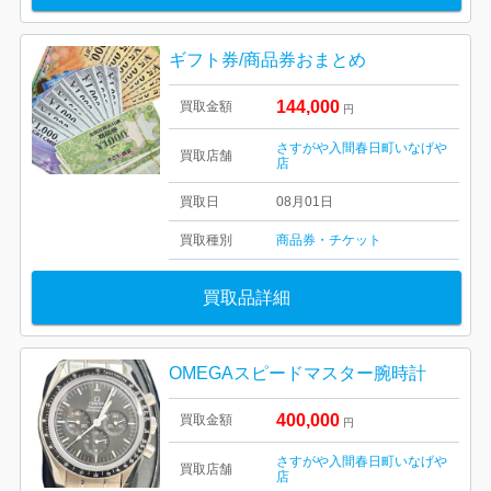
ギフト券/商品券おまとめ
144,000
買取金額
円
さすがや入間春日町いなげや
買取店舗
店
買取日
08月01日
買取種別
商品券・チケット
買取品詳細
OMEGAスピードマスター腕時計
400,000
買取金額
円
さすがや入間春日町いなげや
買取店舗
店