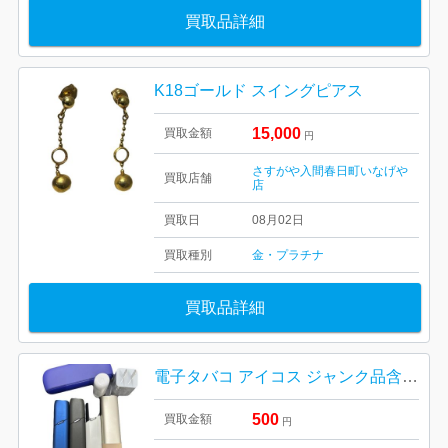
買取品詳細
K18ゴールド スイングピアス
15,000
買取金額
円
さすがや入間春日町いなげや
買取店舗
店
買取日
08月02日
買取種別
金・プラチナ
買取品詳細
電子タバコ アイコス ジャンク品含め おまとめ
500
買取金額
円