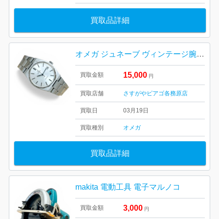
買取品詳細
オメガ ジュネーブ ヴィンテージ腕時計
15,000
買取金額
円
買取店舗
さすがやピアゴ各務原店
買取日
03月19日
買取種別
オメガ
買取品詳細
makita 電動工具 電子マルノコ
3,000
買取金額
円