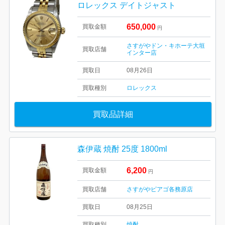
ロレックス デイトジャスト
650,000
買取金額
円
さすがやドン・キホーテ大垣
買取店舗
インター店
買取日
08月26日
買取種別
ロレックス
買取品詳細
森伊蔵 焼酎 25度 1800ml
6,200
買取金額
円
買取店舗
さすがやピアゴ各務原店
買取日
08月25日
買取種別
焼酎