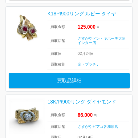
K18Pt900リング ルビー ダイヤ
125,000
買取金額
円
さすがやドン・キホーテ大垣
買取店舗
インター店
買取日
02月24日
買取種別
金・プラチナ
買取品詳細
18K/Pt900リング ダイヤモンド
86,000
買取金額
円
買取店舗
さすがやピアゴ各務原店
買取日
02月19日