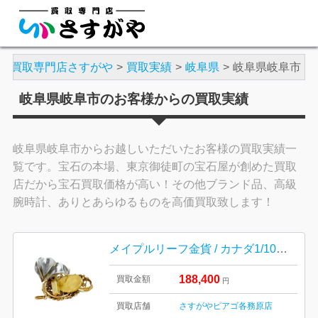
買取専門店さすがや
買取実績
岐阜県
岐阜県岐阜市
岐阜県岐阜市のお客様からの買取実績
岐阜県岐阜市からお越しいただいたお客様の買取実績一
覧です。宝石の本場、東京御徒町の宝石屋が創めた買取
店だから宝石買取価格が高い！その他ブランド品、高級
腕時計、ありとあらゆるものを高価買取致します！
メイプルリーフ金貨 / カナダ1/10オンス / 999.9 / 純金 / K18トップ枠 / 750刻印 / ネックレス / Pt900 / リング / 貴金属
188,400
買取金額
円
買取店舗
さすがやピアゴ各務原店