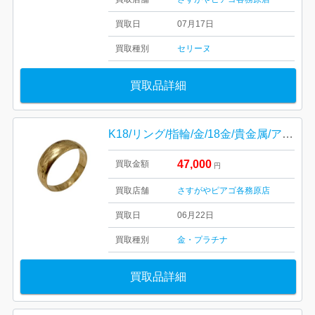
買取日
07月17日
買取種別
セリーヌ
買取品詳細
K18/リング/指輪/金/18金/貴金属/アクセサリー
47,000
買取金額
円
買取店舗
さすがやピアゴ各務原店
買取日
06月22日
買取種別
金・プラチナ
買取品詳細