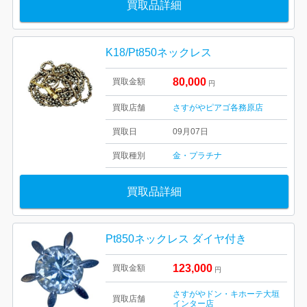
買取品詳細
K18/Pt850ネックレス
80,000
買取金額
円
買取店舗
さすがやピアゴ各務原店
買取日
09月07日
買取種別
金・プラチナ
買取品詳細
Pt850ネックレス ダイヤ付き
123,000
買取金額
円
さすがやドン・キホーテ大垣
買取店舗
インター店