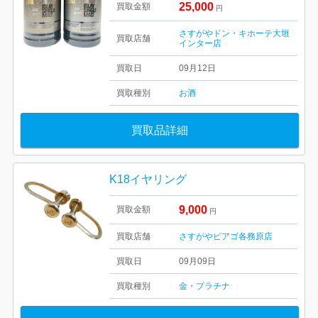
25,000
買取金額
円
さすがやドン・キホーテ大垣
買取店舗
インター店
買取日
09月12日
買取種別
お酒
買取品詳細
K18イヤリング
9,000
買取金額
円
買取店舗
さすがやピアゴ各務原店
買取日
09月09日
買取種別
金・プラチナ