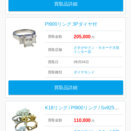
買取品詳細
Pt900リング 3Pダイヤ付
205,000
買取金額
円
さすがやドン・キホーテ大垣
買取店舗
インター店
買取日
08月04日
買取種別
ダイヤモンド
買取品詳細
K18リング / Pt900リング / Sv925ネックレス
110,000
買取金額
円