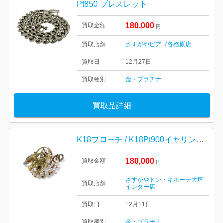
Pt850 ブレスレット
180,000
買取金額
円
買取店舗
さすがやピアゴ各務原店
買取日
12月27日
買取種別
金・プラチナ
買取品詳細
K18ブローチ / K18Pt900イヤリング / K18ブレスレット
180,000
買取金額
円
さすがやドン・キホーテ大垣
買取店舗
インター店
買取日
12月11日
買取種別
金・プラチナ