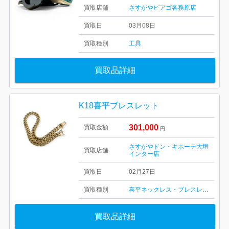
買取店舗
さすがやピアゴ各務原店
買取日
03月08日
買取種別
工具
買取品詳細
K18喜平ブレスレット
301,000
買取金額
円
さすがやドン・キホーテ大垣
買取店舗
インター店
買取日
02月27日
買取種別
喜平ネックレス・ブレスレット
買取品詳細