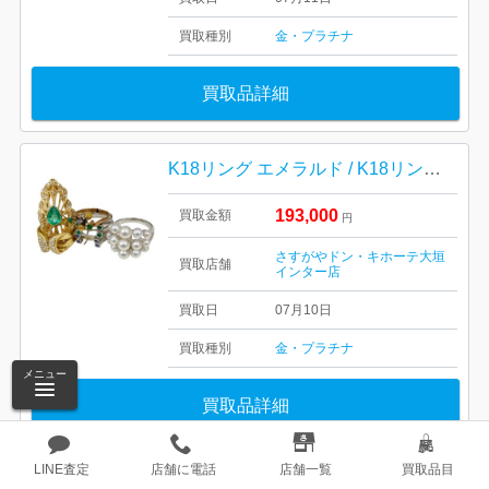
買取種別
金・プラチナ
買取品詳細
K18リング エメラルド / K18リング / K18WGリング 真珠
193,000
買取金額
円
さすがやドン・キホーテ大垣
買取店舗
インター店
買取日
07月10日
買取種別
金・プラチナ
メニュー
買取品詳細
LINE査定
店舗に電話
店舗一覧
買取品目
1
2
4
»
…