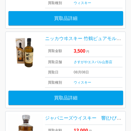
買取種別
ウィスキー
買取品詳細
ニッカウヰスキー 竹鶴ピュアモルト 天童市
3,500
買取金額
円
買取店舗
さすがやエスパル山形店
買取日
08月08日
買取種別
ウィスキー
買取品詳細
ジャパニーズウイスキー 響(ひびき）BLENDER’S CHOICE（ブレンダーズ チョイス）
12,000
買取金額