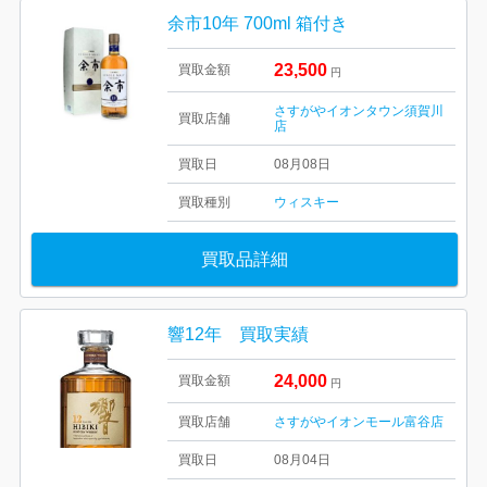
余市10年 700ml 箱付き
23,500
買取金額
円
さすがやイオンタウン須賀川
買取店舗
店
買取日
08月08日
買取種別
ウィスキー
買取品詳細
響12年 買取実績
24,000
買取金額
円
買取店舗
さすがやイオンモール富谷店
買取日
08月04日