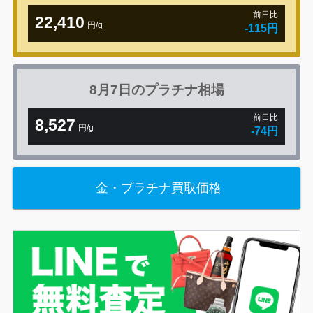
前日比
22,410
円/g
-115円
8月7日の
プラチナ相場
前日比
8,527
円/g
-74円
金・プラチナ買取価格