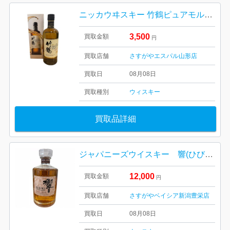
ニッカウヰスキー 竹鶴ピュアモルト 天童市
3,500
買取金額
円
買取店舗
さすがやエスパル山形店
買取日
08月08日
買取種別
ウィスキー
買取品詳細
ジャパニーズウイスキー 響(ひびき）BLENDER’S CHOICE（ブレンダーズ チョイス）
12,000
買取金額
円
買取店舗
さすがやベイシア新潟豊栄店
買取日
08月08日