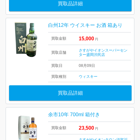
買取品詳細
白州12年 ウイスキー お酒 箱あり
15,000
買取金額
円
さすがやイオンスーパーセン
買取店舗
ター盛岡渋民店
買取日
08月09日
買取種別
ウィスキー
買取品詳細
余市10年 700ml 箱付き
23,500
買取金額
円
さすがやイオンタウン須賀川