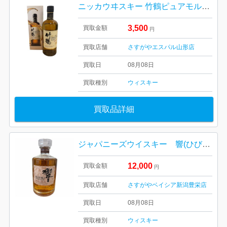
ニッカウヰスキー 竹鶴ピュアモルト 天童市
3,500
買取金額
円
買取店舗
さすがやエスパル山形店
買取日
08月08日
買取種別
ウィスキー
買取品詳細
ジャパニーズウイスキー 響(ひびき）BLENDER’S CHOICE（ブレンダーズ チョイス）
12,000
買取金額
円
買取店舗
さすがやベイシア新潟豊栄店
買取日
08月08日
買取種別
ウィスキー