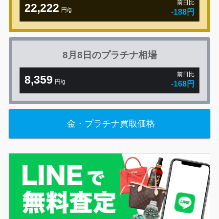
前日比
22,222
円/g
-188円
8月8日の
プラチナ相場
前日比
8,359
円/g
-168円
金・プラチナ買取価格