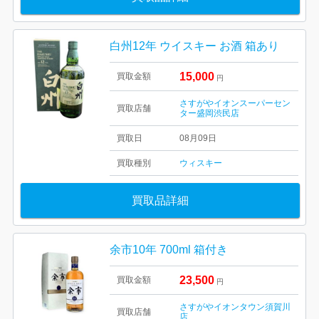
白州12年 ウイスキー お酒 箱あり
15,000
買取金額
円
さすがやイオンスーパーセン
買取店舗
ター盛岡渋民店
買取日
08月09日
買取種別
ウィスキー
買取品詳細
余市10年 700ml 箱付き
23,500
買取金額
円
さすがやイオンタウン須賀川
買取店舗
店