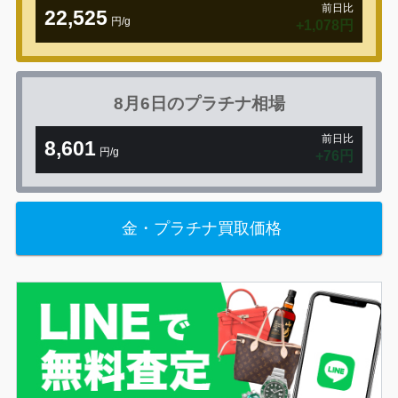
前日比
22,525
円/g
+1,078円
8月6日の
プラチナ相場
前日比
8,601
円/g
+76円
金・プラチナ買取価格