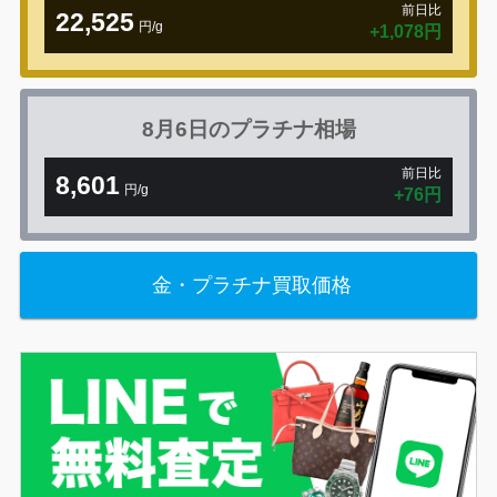
前日比
22,525
円/g
+1,078円
8月6日の
プラチナ相場
前日比
8,601
円/g
+76円
金・プラチナ買取価格