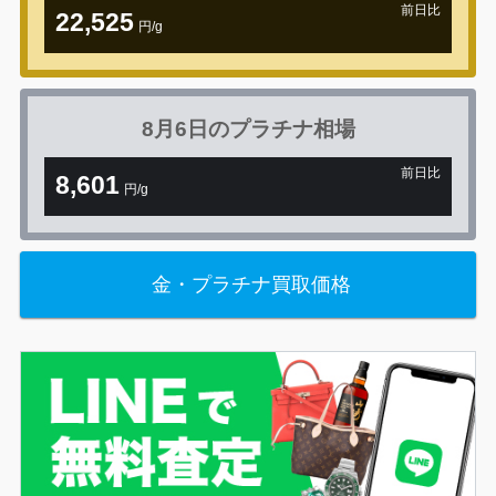
前日比
22,525
円/g
+1,078円
8月6日の
プラチナ相場
前日比
8,601
円/g
+76円
金・プラチナ買取価格