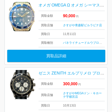
オメガ OMEGA Ω オメガ シーマスター プロフェッショナル 300M
90,000
買取金額
円
買取店舗
さすがや青森駅ビルラビナ店
買取日
11月11日
買取種別
パネライ
チュードル
ウブロ
ロンジン
買取品詳細
ゼニス ZENITH エルプリメロ プロ デルッカ 02.1310.400 時計
300,000
買取金額
円
さすがやMEGAドン・キホー
買取店舗
テ宇都宮店
買取日
10月13日