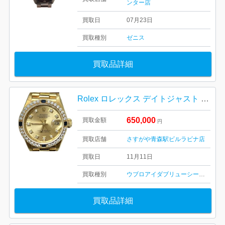
ンター店
買取日
07月23日
買取種別
ゼニス
買取品詳細
Rolex ロレックス デイトジャスト オイスターパペチュアル レディース ダイヤインデックス K18 ゴールド 18金 金無垢 レディース
650,000
買取金額
円
買取店舗
さすがや青森駅ビルラビナ店
買取日
11月11日
買取種別
ウブロ
アイダブリューシー
喜平ネッ
買取品詳細