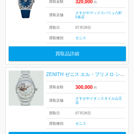
320,000
買取金額
円
さすがやマックスバリュ八軒
買取店舗
5条店
買取日
07月28日
買取種別
ゼニス
買取品詳細
ZENITH ゼニス エル・プリメロ シノプシス
300,000
買取金額
円
さすがやイオンスタイル山王
買取店舗
店
買取日
07月26日
買取種別
ゼニス