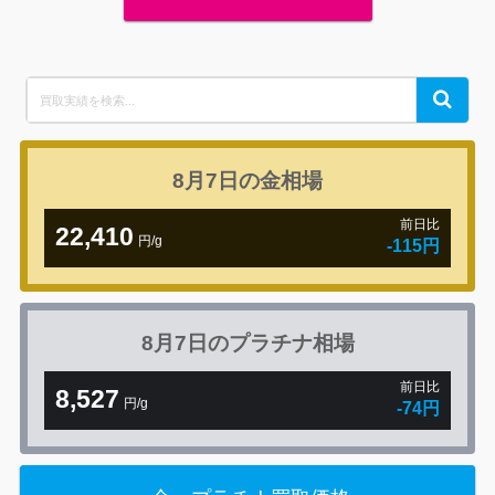
Search
Search
for:
8月7日の
金相場
前日比
22,410
円/g
-115円
8月7日の
プラチナ相場
前日比
8,527
円/g
-74円