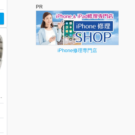
PR
iPhone修理専門店
） アクアレーサー CAF2110
見