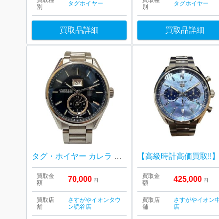
買取種
買取種
タグホイヤー
タグホイヤー
別
別
買取品詳細
買取品詳細
タグ・ホイヤー カレラ グランドデイト GMT キャリバー8
買取金
買取金
70,000
425,000
円
円
額
額
買取店
さすがやイオンタウ
買取店
さすがやイオン
舗
ン読谷店
舗
店