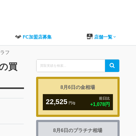
FC加盟店募集
店舗一覧
グラフ
Search
フの買
Search
for:
8月6日の
金相場
前日比
22,525
円/g
+1,078円
8月6日の
プラチナ相場