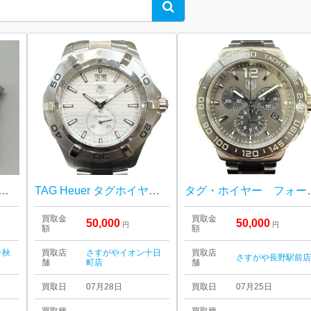
Search
・ホイヤー フォーミュラ1
TAG Heuer タグホイヤー アクアレーサー グランドデイト 時計
タグ・ホイヤー 
買取金
買取金
50,000
50,000
円
円
額
額
テ秋
買取店
さすがやイオン十日
買取店
さすがや長野駅前
舗
町店
舗
買取日
07月28日
買取日
07月25日