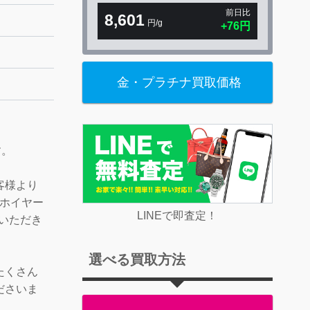
前日比
8,601
円/g
+76円
金・プラチナ買取価格
す。
客様より
ーホイヤー
LINEで即査定！
ていただき
選べる買取方法
たくさん
ださいま