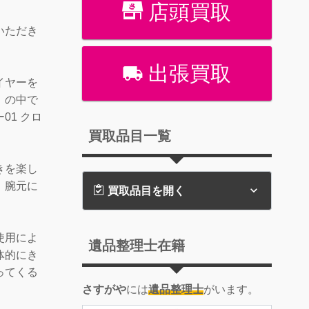
店頭買取
いただき
出張買取
イヤーを
」の中で
01 クロ
買取品目一覧
きを楽し
、腕元に
買取品目を開く
使用によ
遺品整理士在籍
体的にき
ってくる
さすがや
には
遺品整理士
がいます。