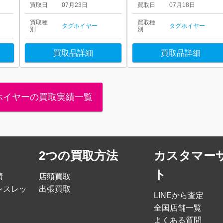
買取日
07月23日
買取日
07月18日
買取種
買取種
タグホイヤー
タグホイヤー
別
別
買取品詳細
買取品詳細
ホイヤーの買取実績一覧
2つの買取方法
カスタマー
ト
績
店頭買取
レスレッ
出張買取
LINEから査定
全国店舗一覧
よくある質問