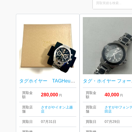
Search
for:
タグホイヤー TAGHeuer カレラキャリバー02 日本限定2022年モデル
タグ
買取金
買取金
280,000
40,000
円
円
額
額
買取店
さすがやイオン上越
買取店
さすがやフォン
舗
店
舗
田店
買取日
07月31日
買取日
07月29日