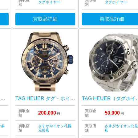
買取種
買取種
タグホイヤー
タグホイヤー
別
別
買取品詳細
買取品詳細
【高級時計高価買取!!】タグホイヤー カレラ クロノグラフ ジャパンリミテッド
TAG HEUER タグ・ホイヤー カレラ キャリバー ホイヤー02 クロノグラフ 札幌市 東区 元町
TAG HEUER（タグホイヤー
買取金
買取金
200,000
50,000
円
円
額
額
中条
買取店
さすがやイオン札幌
買取店
さすがやイオン北
舗
元町店
舗
店