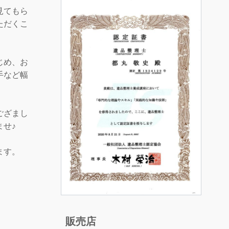
見てもら
ただくこ
じめ、お
手など幅
ござまし
ませ♪
ます。
販売店