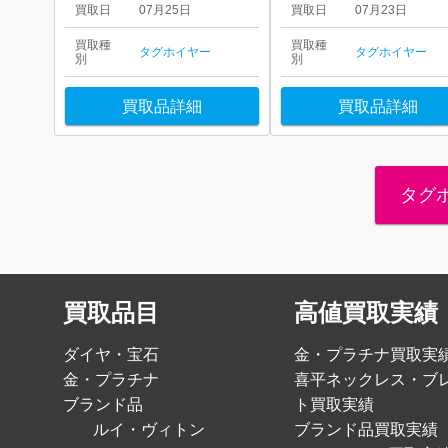
買取日
07月25日
買取日
07月23日
買取種
買取種
タグホイヤー
タグホイヤー
別
別
買取品詳細
買取品詳細
タグ
買取品目
高値買取実績
ダイヤ・宝石
金・プラチナ買取実
金・プラチナ
喜平ネックレス・ブ
ブランド品
ト買取実績
ルイ・ヴィトン
ブランド品買取実績