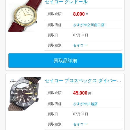
セイコー クレドール
8,000
買取金額
円
買取店舗
さすがや立川南口店
買取日
07月31日
買取種別
セイコー
買取品詳細
セイコー プロスペックス ダイバーズウォッチ
45,000
買取金額
円
買取店舗
さすがや川越店
買取日
07月31日
買取種別
セイコー