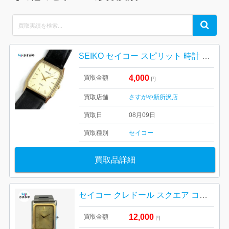
Search
Search
for:
SEIKO セイコー スピリット 時計 年代物 不動品
4,000
買取金額
円
買取店舗
さすがや新所沢店
買取日
08月09日
買取種別
セイコー
買取品詳細
セイコー クレドール スクエア コンビ クォーツ
12,000
買取金額
円