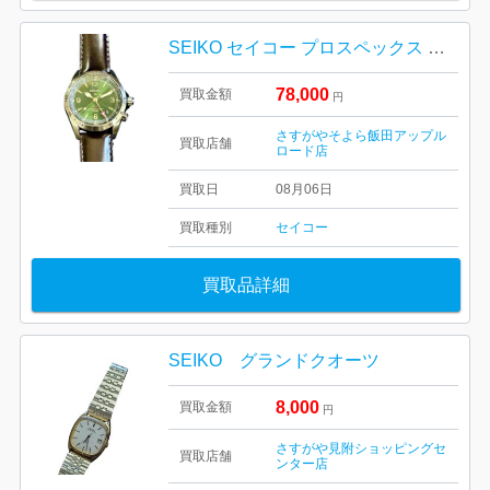
SEIKO セイコー プロスペックス アルピニスト GMT
78,000
買取金額
円
さすがやそよら飯田アップル
買取店舗
ロード店
買取日
08月06日
買取種別
セイコー
買取品詳細
SEIKO グランドクオーツ
8,000
買取金額
円
さすがや見附ショッピングセ
買取店舗
ンター店