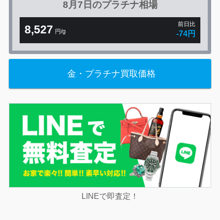
8月7日の
プラチナ相場
前日比
8,527
円/g
-74円
金・プラチナ買取価格
LINEで即査定！