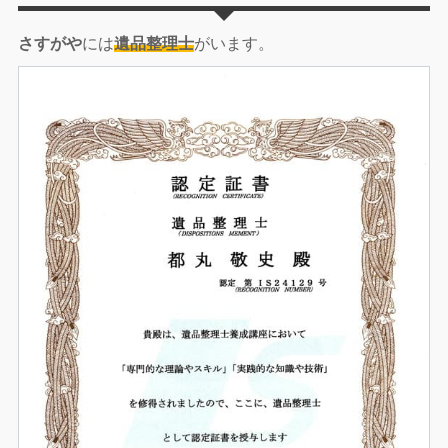
さすがや
には
遺品整理士
がいます。