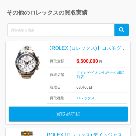
その他のロレックスの買取実績
Search
Search
for:
【ROLEX (ロレックス)】コスモグラフ デイトナ / メテオライト文字盤 / Ref.116509
6,500,000
買取金額
円
さすがやイオン七戸十和田駅
買取店舗
前店
買取日
08月06日
買取種別
ロレックス
買取品詳細
ROLEX (ロレックス) デイトジャスト Ref.16233 腕時計