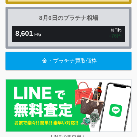
8月6日の
プラチナ相場
前日比
8,601
円/g
+76円
金・プラチナ買取価格