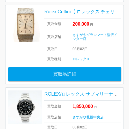
Rolex Cellini【 ロレックス チェリーニ 】
200,000
買取金額
円
さすがやグランマート湯沢イ
買取店舗
ンター店
買取日
08月02日
買取種別
ロレックス
買取品詳細
ROLEX/ロレックス サブマリーナー デイト 126610LN
1,850,000
買取金額
円
買取店舗
さすがや札幌中央店
買取日
08月02日