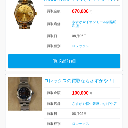
670,000
買取金額
円
さすがやイオンモール釧路昭
買取店舗
和店
買取日
08月06日
買取種別
ロレックス
買取品詳細
ロレックスの買取ならさすがや！| 福生市加美平| ROLEXオイスターパーペチュアル
100,000
買取金額
円
買取店舗
さすがや福生銀座いなげや店
買取日
08月05日
買取種別
ロレックス