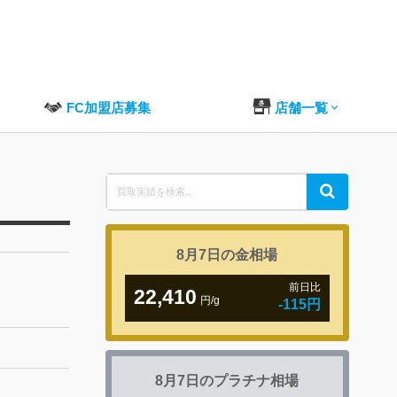
FC加盟店募集
店舗一覧
Search
Search
for:
8月7日の
金相場
前日比
22,410
円/g
-115円
8月7日の
プラチナ相場