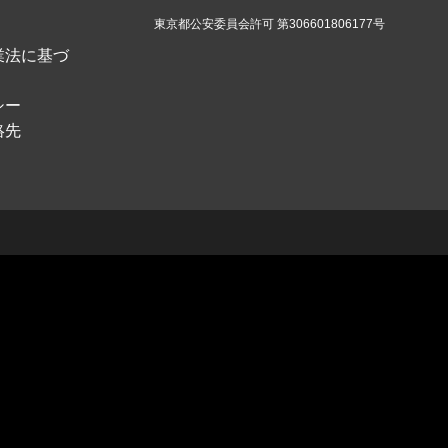
東京都公安委員会許可 第306601806177号
業法に基づ
シー
絡先