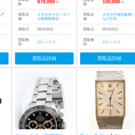
670,000
100,000
円
円
額
額
七戸
買取店
さすがやイオンモー
買取店
さすがや福生銀座
舗
ル釧路昭和店
舗
なげや店
買取日
08月06日
買取日
08月05日
買取種
買取種
ロレックス
ロレックス
別
別
買取品詳細
買取品詳細