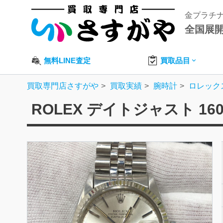
金プラチ
全国展
無料LINE査定
買取品目
買取専門店さすがや
買取実績
腕時計
ロレック
ROLEX デイトジャスト 16