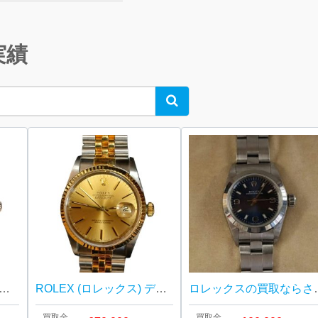
実績
Search
X (ロレックス)】コスモグラフ デイトナ / メテオライト文字盤 / Ref.116509
ROLEX (ロレックス) デイトジャスト Ref.16233 腕時計
ロレックスの買取ならさすがや！
買取金
買取金