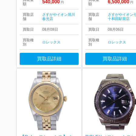
540,000
6,500,000
円
円
額
額
買取店
さすがやイオン旭川
買取店
さすがやイオン
舗
春光店
舗
十和田駅前店
買取日
08月08日
買取日
08月06日
買取種
買取種
ロレックス
ロレックス
別
別
買取品詳細
買取品詳細