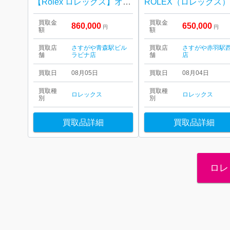
【Rolex ロレックス】オイスターパペチュアル・デイトジャスト・16233・ゴールドコンビ・シャンパン文字盤・メンズ・レディース
買取金
買取金
860,000
650,000
円
円
額
額
買取店
さすがや青森駅ビル
買取店
さすがや赤羽駅
舗
ラビナ店
舗
店
買取日
08月05日
買取日
08月04日
買取種
買取種
ロレックス
ロレックス
別
別
買取品詳細
買取品詳細
ロレ