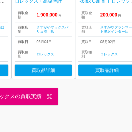
ROLEX（ロレックス）デイトジャストⅡ 116334 ネイビー文字盤
ロレックス・高級時計
Rolex Cell
買取金
買取金
1,900,000
200,000
円
円
額
額
西口
買取店
さすがやマックスバ
買取店
さすがやグランマ
舗
リュ澄川店
舗
ト湯沢インター店
買取日
08月04日
買取日
08月02日
買取種
買取種
ロレックス
ロレックス
別
別
買取品詳細
買取品詳細
ックスの買取実績一覧