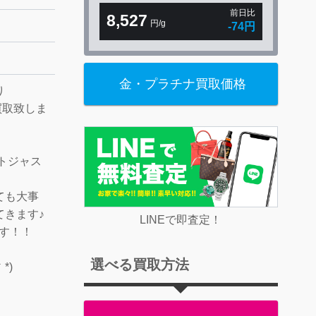
前日比
8,527
円/g
-74円
金・プラチナ買取価格
り
お買取致しま
トジャス
ても大事
てきます♪
LINEで即査定！
ます！！
選べる買取方法
*)