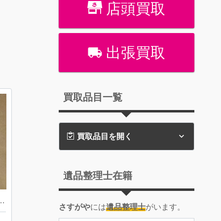
店頭買取
出張買取
買取品目一覧
買取品目を開く
遺品整理士在籍
| 福生市加美平| ROLEXオイスターパーペチュアル
さすがや
には
遺品整理士
がいます。