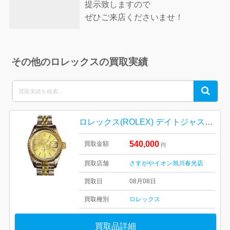
提示致しますので
ぜひご来店くださいませ！
その他のロレックスの買取実績
Search
Search
for:
ロレックス(ROLEX) デイトジャスト レディース Ref.69173 腕時計
540,000
買取金額
円
買取店舗
さすがやイオン旭川春光店
買取日
08月08日
買取種別
ロレックス
買取品詳細