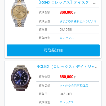
【Rolex ロレックス】オイスターパペチュアル・デイトジャスト・16233・ゴールドコンビ・シャンパン文字盤・メンズ・レディース
860,000
買取金額
円
買取店舗
さすがや青森駅ビルラビナ店
買取日
08月05日
買取種別
ロレックス
買取品詳細
ROLEX（ロレックス）デイトジャストⅡ 116334 ネイビー文字盤
650,000
買取金額
円
買取店舗
さすがや赤羽駅西口店
買取日
08月04日
買取種別
ロレックス