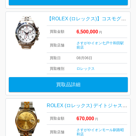
【ROLEX (ロレックス)】コスモグラフ デイトナ / メテオライト文字盤 / Ref.116509
6,500,000
買取金額
円
さすがやイオン七戸十和田駅
買取店舗
前店
買取日
08月06日
買取種別
ロレックス
買取品詳細
ROLEX (ロレックス) デイトジャスト Ref.16233 腕時計
670,000
買取金額
円
さすがやイオンモール釧路昭
買取店舗
和店