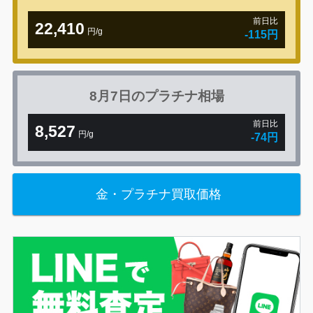
前日比
22,410
円/g
-115円
8月7日の
プラチナ相場
前日比
8,527
円/g
-74円
金・プラチナ買取価格