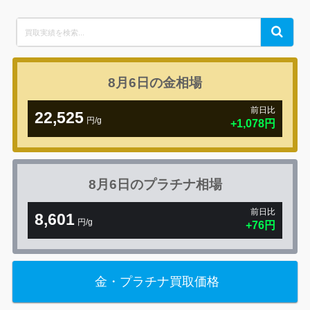
Search
Search
for:
8月6日の
金相場
前日比
22,525
円/g
+1,078円
8月6日の
プラチナ相場
前日比
8,601
円/g
+76円
金・プラチナ買取価格