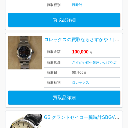
買取種別
腕時計
買取品詳細
ロレックスの買取ならさすがや！| 福生市加美平| ROLEXオイスターパーペチュアル
100,000
買取金額
円
買取店舗
さすがや福生銀座いなげや店
買取日
08月05日
買取種別
ロレックス
買取品詳細
GS グランドセイコー腕時計SBGV003