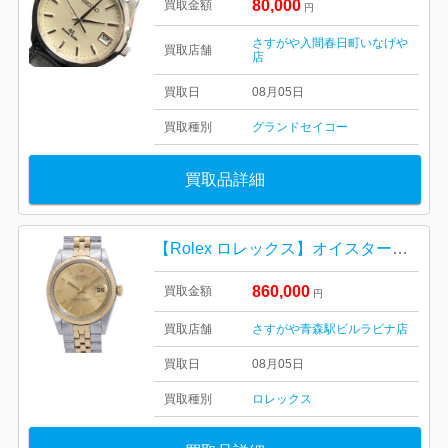
80,000
買取金額
円
さすがや入間春日町いなげや
買取店舗
店
買取日
08月05日
買取種別
グランドセイコー
買取品詳細
【Rolex ロレックス】オイスターパペチュアル・デイトジャスト・16233・ゴールドコンビ・シャンパン文字盤・メンズ・レディース
860,000
買取金額
円
買取店舗
さすがや青森駅ビルラビナ店
買取日
08月05日
買取種別
ロレックス