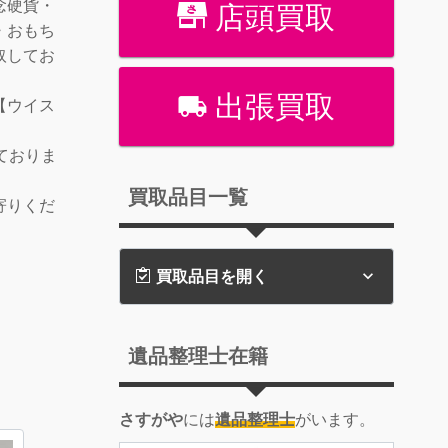
念硬貨・
店頭買取
・おもち
取してお
出張買取
【ウイス
！
ておりま
買取品目一覧
寄りくだ
買取品目を開く
遺品整理士在籍
さすがや
には
遺品整理士
がいます。