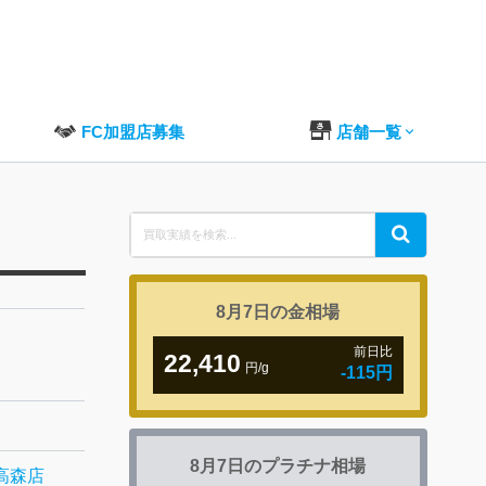
FC加盟店募集
店舗一覧
Search
Search
for:
8月7日の
金相場
前日比
22,410
円/g
-115円
8月7日の
プラチナ相場
高森店