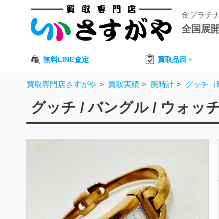
金プラチ
全国展
無料LINE査定
買取品目
買取専門店さすがや
買取実績
腕時計
グッチ（
グッチ / バングル / ウォッ