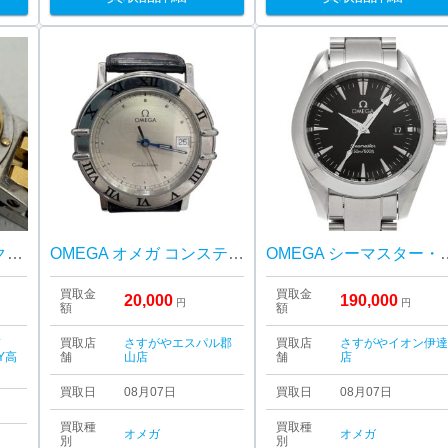
HERMES / エルメス / クリッパー / QZ / レディース / 腕時計
OMEGA オメガ コンステレーション デイト クォーツ
OMEGA シーマスター
買取金
買取金
20,000
190,000
円
円
額
額
ド
買取店
さすがやエスパル郡
買取店
さすがやイオン伊
Y高
舗
山店
舗
店
買取日
08月07日
買取日
08月07日
買取種
買取種
オメガ
オメガ
別
別