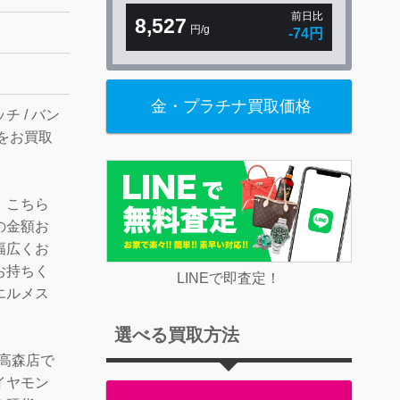
前日比
8,527
円/g
-74円
金・プラチナ買取価格
 / バン
」をお買取
。こちら
の金額お
幅広くお
お持ちく
LINEで即査定！
エルメス
選べる買取方法
Y高森店で
イヤモン