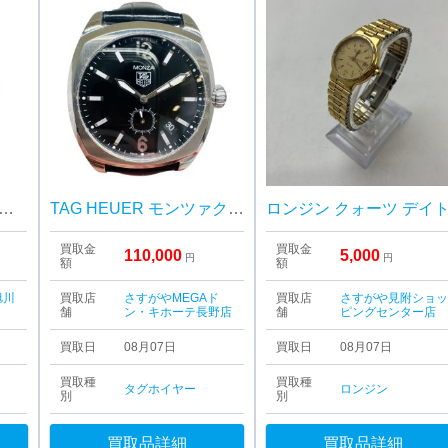
ス(ROLEX) デイトジャスト レディース Ref.69173 腕時計
TAG HEUER モンツァクラシックオートマチック タグホイヤー
ロンジン クォーツ デイ
買取金
買取金
110,000
5,000
円
円
額
額
旭川
買取店
さすがやMEGAド
買取店
さすがや見附ショ
舗
ン・キホーテ長野店
舗
ピングセンター店
買取日
08月07日
買取日
08月07日
買取種
買取種
タグホイヤー
ロンジン
別
別
買取品詳細
買取品詳細