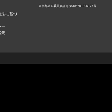
東京都公安委員会許可 第306601806177号
業法に基づ
シー
絡先