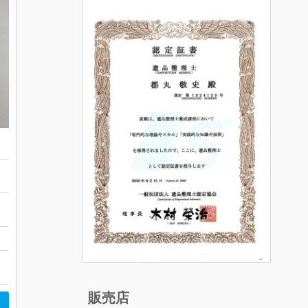
ト
ッ
販売店