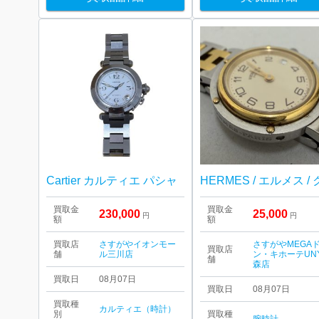
Cartier カルティエ パシャ
買取金
買取金
230,000
25,000
円
円
額
額
買取店
さすがやイオンモー
さすがやMEGA
買取店
舗
ル三川店
ン・キホーテUN
舗
森店
買取日
08月07日
買取日
08月07日
買取種
カルティエ（時計）
別
買取種
腕時計