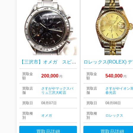
【三沢市】オメガ スピードマスター をお買取り致しました！
ロレック
買取金
買取金
200,000
540,000
円
円
額
額
買取店
さすがやマックスバ
買取店
さすがやイオン
舗
リュ三沢大町店
舗
春光店
買取日
08月07日
買取日
08月08日
買取種
買取種
オメガ
ロレックス
別
別
買取品詳細
買取品詳細