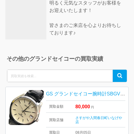
明るく元気なスタッフがお客様を
お迎えいたします！
皆さまのご来店を心よりお待ちし
ております♪
その他のグランドセイコーの買取実績
Search
Search
for:
GS グランドセイコー腕時計SBGV003
80,000
買取金額
円
さすがや入間春日町いなげや
買取店舗
店
買取日
08月05日