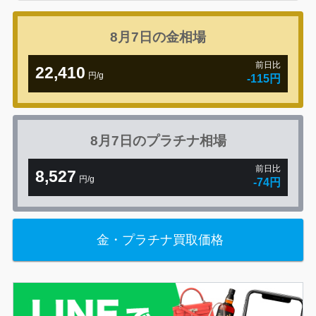
8月7日の
金相場
前日比
22,410
円/g
-115円
8月7日の
プラチナ相場
前日比
8,527
円/g
-74円
金・プラチナ買取価格