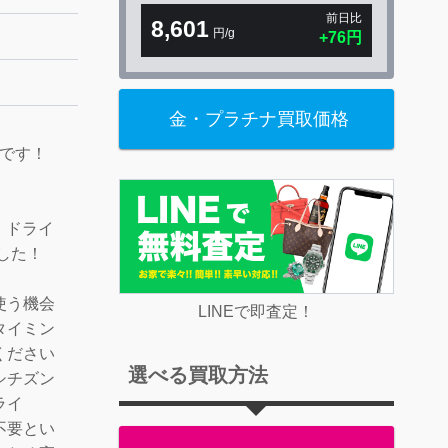
前日比
8,601
円/g
+76円
金・プラチナ買取価格
店です！
！
・ドライ
した！
使う機会
LINEで即査定！
タイミン
ください
選べる買取方法
シチズン
ライ
不要とい