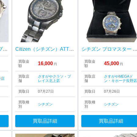
シチズン エコドライブワン
Citizen（シチズン）ATTESA 電波ソーラー 時計
シチズン プロマスター SKYシリーズ エコ・ドライブ コンビネーシ
買取金
買取金
16,000
45,000
円
円
額
額
買取店
さすがやクラソ・プ
買取店
さすがやMEGAド
井店
舗
レイス北上店
舗
ン・キホーテ長野
買取日
07月27日
買取日
07月26日
買取種
買取種
シチズン
シチズン
別
別
買取品詳細
買取品詳細