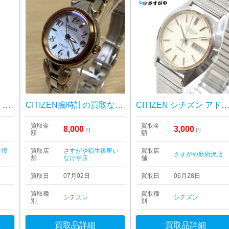
シチズン ウオッチ 時計 CITIZEN アテッサ ATTESA
CITIZEN腕時計の買取ならさすがや！|昭島市つつじが丘 | CITIZEN エクシード 腕時計
CITIZEN シチズン アドレックス デイデイト AT 
買取金
買取金
8,000
3,000
円
円
額
額
区役
買取店
さすがや福生銀座い
買取店
さすがや新所沢店
舗
なげや店
舗
買取日
07月02日
買取日
06月28日
買取種
買取種
シチズン
シチズン
別
別
買取品詳細
買取品詳細