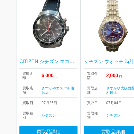
CITIZEN シチズン エコドライブ 腕時計
買取金
買取金
6,000
2,000
円
円
額
額
買取店
さすがやエスパル仙
買取店
さすがや大阪西
舗
台店
舗
所横店
買取日
07月26日
買取日
07月04日
買取種
買取種
シチズン
シチズン
別
別
買取品詳細
買取品詳細