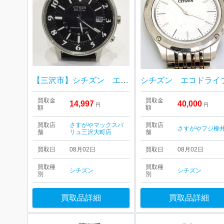
【三沢市】シチズン エコドライブ をお買取り致しました！
買取金
買取金
14,997
40,000
円
円
額
額
買取店
さすがやマックスバ
買取店
さすがやフジ柳
舗
リュ三沢大町店
舗
買取日
08月02日
買取日
08月02日
買取種
買取種
シチズン
シチズン
別
別
買取品詳細
買取品詳細