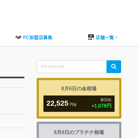
FC加盟店募集
店舗一覧
Search
Search
for:
8月6日の
金相場
前日比
22,525
円/g
+1,078円
8月6日の
プラチナ相場