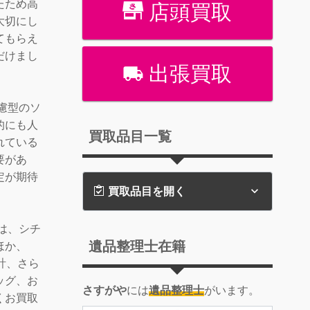
たため高
店頭買取
大切にし
てもらえ
だけまし
出張買取
慮型のソ
的にも人
買取品目一覧
れている
要があ
定が期待
買取品目を開く
は、シチ
遺品整理士在籍
ほか、
時計、さら
ッグ、お
さすがや
には
遺品整理士
がいます。
くお買取