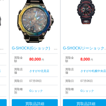
ASIO カシオ Gショック タフソーラー GW-5600J 腕時計
G-SHOCK(Gショック) ストームチェイサー MTG-B2000
G-SHOCK/ジー
買取金
買取金
80,000
8,000
円
円
額
額
買取店
買取店
店
さすがや北見店
さすがや札幌中央
舗
舗
買取日
07月09日
買取日
07月06日
買取種
買取種
Gショック
Gショック
別
別
買取品詳細
買取品詳細