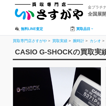
金プラチ
全国展
無料LINE査定
買取品目
買取専門店さすがや
買取実績
腕時計
カシオ
CASIO G-SHOCKの買取実