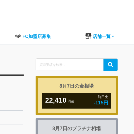
FC加盟店募集
店舗一覧
Search
Search
for:
8月7日の
金相場
前日比
22,410
円/g
-115円
8月7日の
プラチナ相場