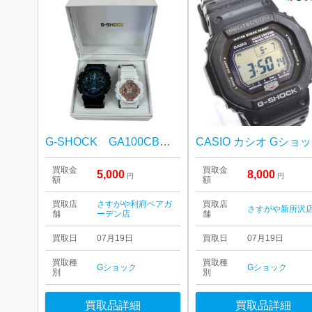
G-SHOCK GA100CB＆BA110X ペア
C
買取金
買取金
5,000
8,000
円
円
額
額
買取店
さすがや利府ペアガ
買取店
さすがや新所沢
舗
ーデン店
舗
買取日
07月19日
買取日
07月19日
買取種
買取種
Gショック
Gショック
別
別
買取品詳細
買取品詳細