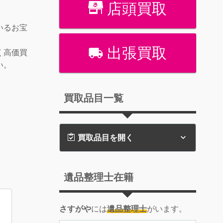
店頭買取
いるお宝
出張買取
く高価買
い。
買取品目一覧
買取品目を開く
遺品整理士在籍
さすがや
には
遺品整理士
がいます。