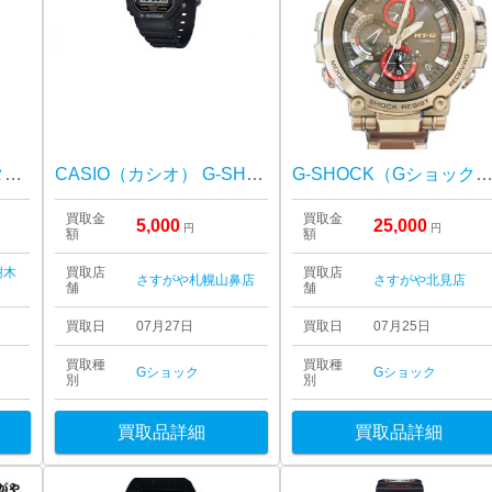
【G-SHOCK フルメタル クロノグラフ】ハルル樹木店
CASIO（カシオ） G-SHOCK（ジーショック） 5600シリーズ
G-SHOCK（Gショック）腕時計 MTG-G10
買取金
買取金
5,000
25,000
円
円
額
額
樹木
買取店
買取店
さすがや札幌山鼻店
さすがや北見店
舗
舗
買取日
07月27日
買取日
07月25日
買取種
買取種
Gショック
Gショック
別
別
買取品詳細
買取品詳細