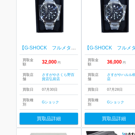
【G-SHOCK フルメタル クロノグラフ】さくら野百貨店弘前店
買取金
買取金
32,000
36,000
円
円
額
額
買取店
さすがやさくら野百
買取店
さすがやハルル
舗
貨店弘前店
舗
店
買取日
07月30日
買取日
07月28日
買取種
買取種
Gショック
Gショック
別
別
買取品詳細
買取品詳細