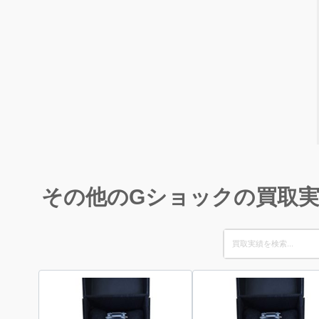
その他のGショックの買取
Search
for: