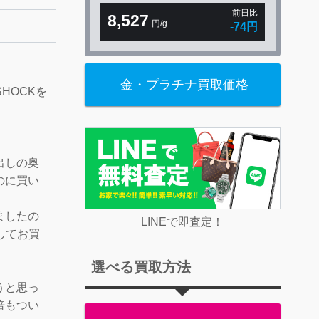
前日比
8,527
円/g
-74円
金・プラチナ買取価格
HOCKを
出しの奥
のに買い
ましたの
LINEで即査定！
ましてお買
選べる買取方法
うと思っ
倍もつい