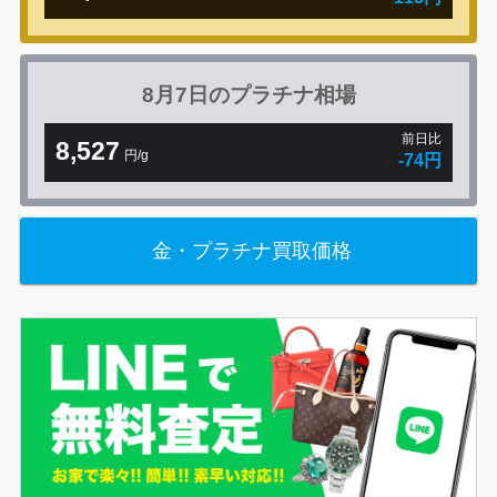
8月7日の
プラチナ相場
前日比
8,527
円/g
-74円
金・プラチナ買取価格