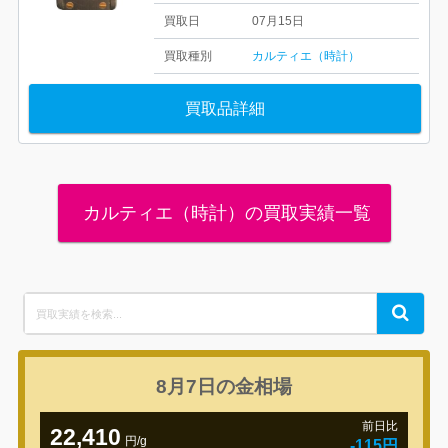
買取日
07月15日
買取種別
カルティエ（時計）
買取品詳細
カルティエ（時計）の買取実績一覧
Search
Search
for:
8月7日の
金相場
前日比
22,410
円/g
-115円