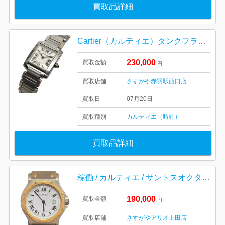
買取品詳細
Cartier（カルティエ）タンクフランセーズSM
230,000
買取金額
円
買取店舗
さすがや赤羽駅西口店
買取日
07月20日
買取種別
カルティエ（時計）
買取品詳細
稼働 / カルティエ / サントスオクタゴンLM / 傷
190,000
買取金額
円
買取店舗
さすがやアリオ上田店