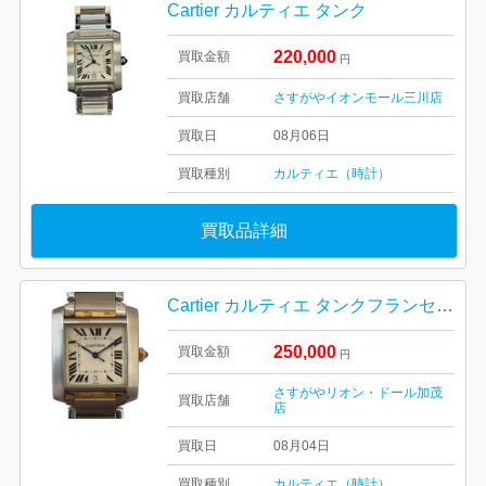
Cartier カルティエ タンク
220,000
買取金額
円
買取店舗
さすがやイオンモール三川店
買取日
08月06日
買取種別
カルティエ（時計）
買取品詳細
Cartier カルティエ タンクフランセーズSM ブランド 腕時計
250,000
買取金額
円
さすがやリオン・ドール加茂
買取店舗
店
買取日
08月04日
買取種別
カルティエ（時計）