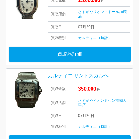
1,200,000
買取金額
円
さすがやリオン・ドール加茂
買取店舗
店
買取日
07月29日
買取種別
カルティエ（時計）
買取品詳細
カルティエ サントスガルベ
350,000
買取金額
円
さすがやイオンタウン南城大
買取店舗
里店
買取日
07月26日
買取種別
カルティエ（時計）