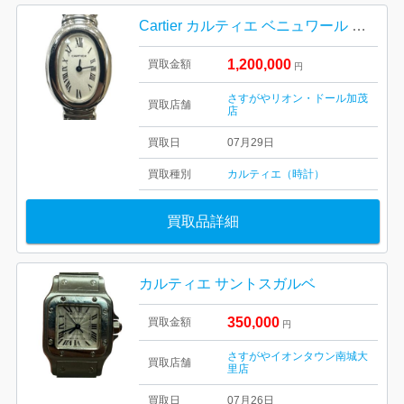
Cartier カルティエ ベニュワール ブランド時計 腕時計
1,200,000
買取金額
円
さすがやリオン・ドール加茂
買取店舗
店
買取日
07月29日
買取種別
カルティエ（時計）
買取品詳細
カルティエ サントスガルベ
350,000
買取金額
円
さすがやイオンタウン南城大
買取店舗
里店
買取日
07月26日