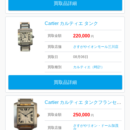
買取品詳細
Cartier カルティエ タンク
220,000
買取金額
円
買取店舗
さすがやイオンモール三川店
買取日
08月06日
買取種別
カルティエ（時計）
買取品詳細
Cartier カルティエ タンクフランセーズSM ブランド 腕時計
250,000
買取金額
円
さすがやリオン・ドール加茂
買取店舗
店