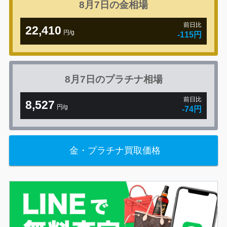
8月7日の
金相場
前日比
22,410
円/g
-115円
8月7日の
プラチナ相場
前日比
8,527
円/g
-74円
金・プラチナ買取価格