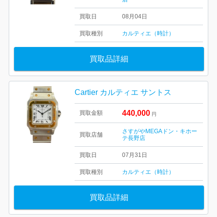
買取日
08月04日
買取種別
カルティエ（時計）
買取品詳細
Cartier カルティエ サントス
440,000
買取金額
円
さすがやMEGAドン・キホー
買取店舗
テ長野店
買取日
07月31日
買取種別
カルティエ（時計）
買取品詳細